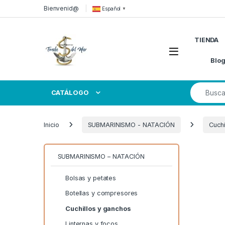
Skip to navigation
Skip to content
Bienvenid@
Español
▼
TIENDA
Open
Blo
Search for
CATÁLOGO
Inicio
SUBMARINISMO - NATACIÓN
Cuchi
SUBMARINISMO – NATACIÓN
Bolsas y petates
Botellas y compresores
Cuchillos y ganchos
Linternas y focos