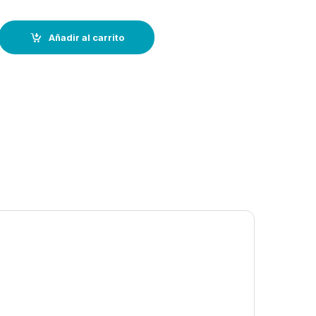
tante----– L: 24 cm- (Hoja: 14 cm) quantity
Añadir al carrito