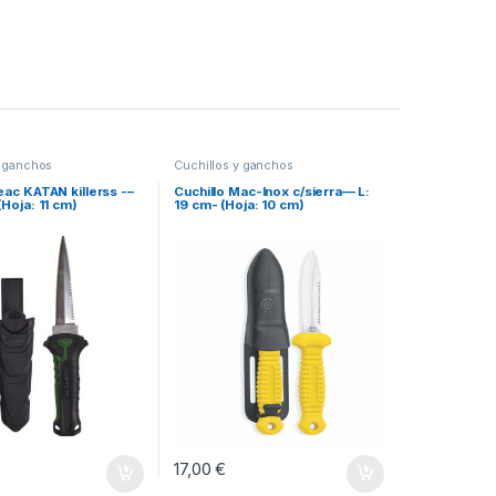
y ganchos
Cuchillos y ganchos
eac KATAN killerss -–
Cuchillo Mac-Inox c/sierra–– L:
(Hoja: 11 cm)
19 cm- (Hoja: 10 cm)
17,00
€