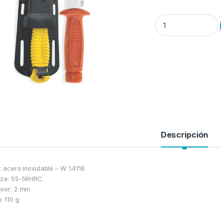
Cuchillo Mac-Inox Flo
Descripción
: acero inoxidable – W 1.4116
eza: 55-56HRC
sor: 2 mm
: 110 g