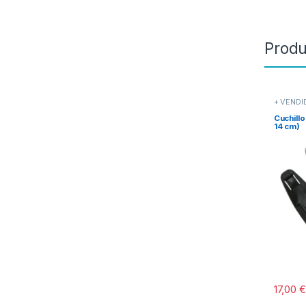
Produ
+ VEND
Navajas 
maniobr
Cuchillo
14 cm)
17,00
€