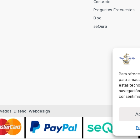
Contacto
Preguntas Frecuentes
Blog
seQura
Para ofrece
para almace
estas tecno
navegación o
consentimie
rvados. Diseño: Webdesign
A
Po