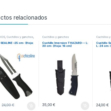
ctos relacionados
IDOS
,
Cuchillos y ganchos
,
Cuchillos y ganchos
Cuchillos 
y Cuchillos
,
Navajas y de
a
 SEALINE –25 cm- (Hoja:
Cuchillo Imersion THAZARD-– L:
Cuchillo S
30 cm- (Hoja: 16 cm)
L: 24 cm- 
35,00
€
24,00
€
24,00
€