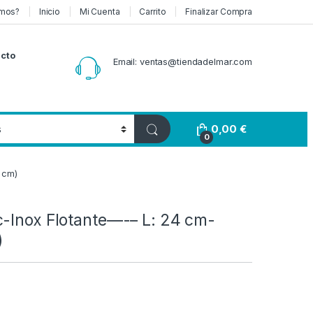
mos?
Inicio
Mi Cuenta
Carrito
Finalizar Compra
cto
Email: ventas@tiendadelmar.com
0,00
€
0
4 cm)
c-Inox Flotante—-– L: 24 cm-
)