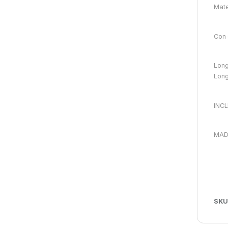
Mate
Con 
Long
Long
INC
MAD
SKU