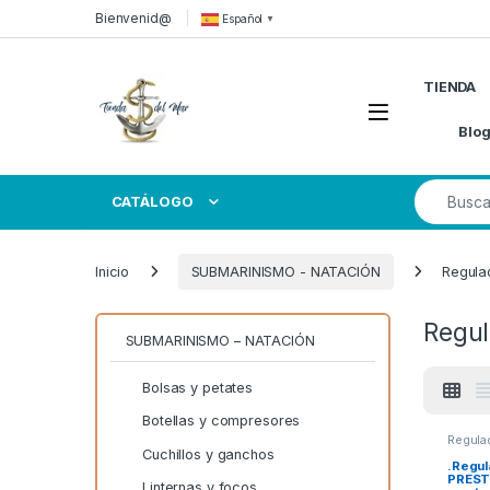
Skip to navigation
Skip to content
Bienvenid@
Español
▼
TIENDA
Open
Blo
Search for
CATÁLOGO
Inicio
SUBMARINISMO - NATACIÓN
Regula
Regul
SUBMARINISMO – NATACIÓN
Bolsas y petates
Botellas y compresores
Regula
Cuchillos y ganchos
.Regu
PRESTI
Linternas y focos