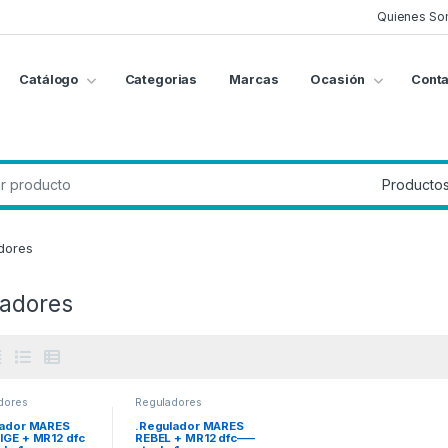
Quienes So
Catálogo
Categorias
Marcas
Ocasión
Conta
g
:
dores
adores
dores
Reguladores
lador MARES
.Regulador MARES
GE + MR12 dfc
REBEL + MR12 dfc—–