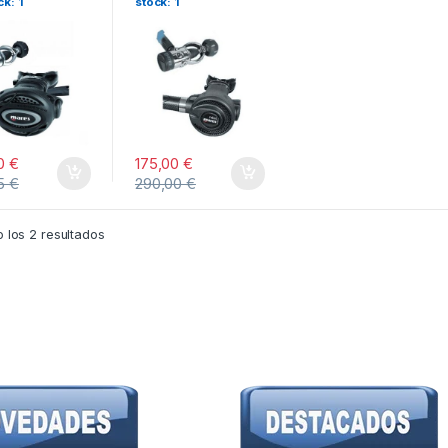
k: 1
stock: 1
00
€
175,00
€
65
€
290,00
€
 los 2 resultados