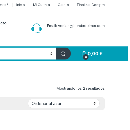
mos?
Inicio
Mi Cuenta
Carrito
Finalizar Compra
cto
Email: ventas@tiendadelmar.com
0,00
€
0
Mostrando los 2 resultados