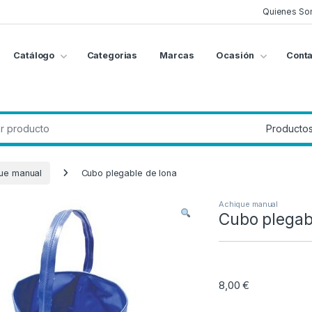
Quienes So
Catálogo
Categorias
Marcas
Ocasión
Conta
g
:
ue manual
Cubo plegable de lona
Achique manual
Cubo plegab
8,00
€