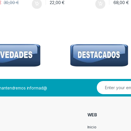
€
30,00
€
22,00
€
68,00
€
e mantendremos informad@
WEB
Inicio