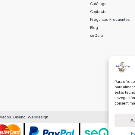
Catálogo
Contacto
Preguntas Frecuentes
Blog
seQura
Para ofrece
para almace
estas tecno
navegación o
consentimie
rvados. Diseño: Webdesign
A
Po