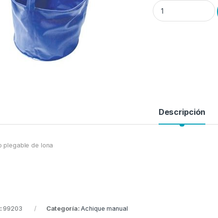
Cubo plegable de lon
Descripción
 plegable de lona
:
99203
Categoría:
Achique manual