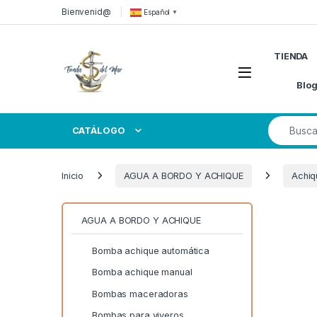
Skip to navigation
Skip to content
Bienvenid@
Español
▼
TIENDA
Open
Blo
Search for
CATÁLOGO
Inicio
AGUA A BORDO Y ACHIQUE
Achiq
AGUA A BORDO Y ACHIQUE
Bomba achique automática
Bomba achique manual
Bombas maceradoras
Bombas para viveros