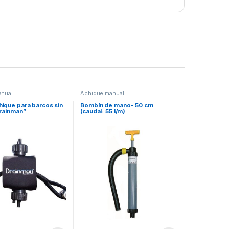
anual
Achique manual
ique para barcos sin
Bombín de mano- 50 cm
Drainman”
(caudal: 55 l/m)