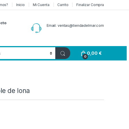
mos?
Inicio
Mi Cuenta
Carrito
Finalizar Compra
cto
Email: ventas@tiendadelmar.com
0,00
€
0
le de lona