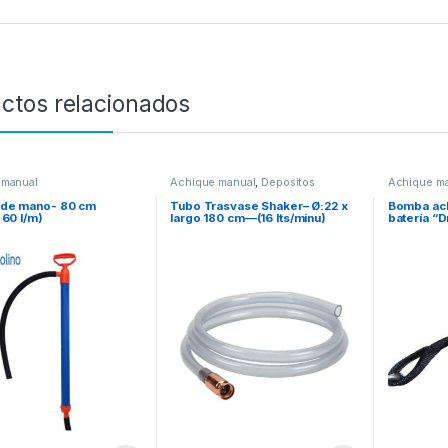
ctos relacionados
 manual
Achique manual
,
Depositos
Achique m
Jerrican
 de mano- 80 cm
Tubo Trasvase Shaker– Ø:22 x
Bomba ach
 60 l/m)
largo 180 cm—(16 lts/minu)
batería “