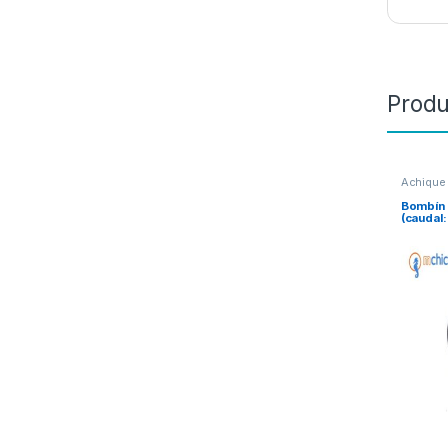
Produ
Achique
Bombín
(caudal: