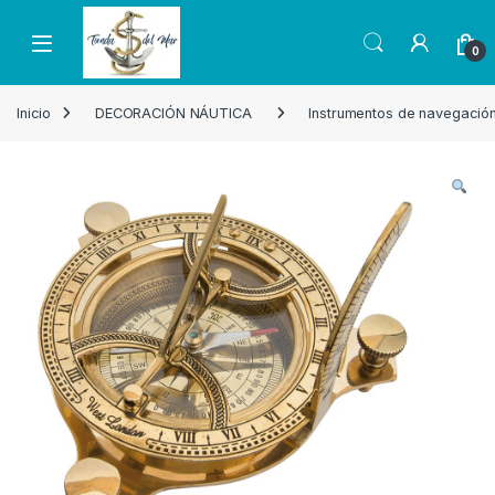
Skip to navigation
Skip to content
Open
0
Inicio
DECORACIÓN NÁUTICA
Instrumentos de navegació