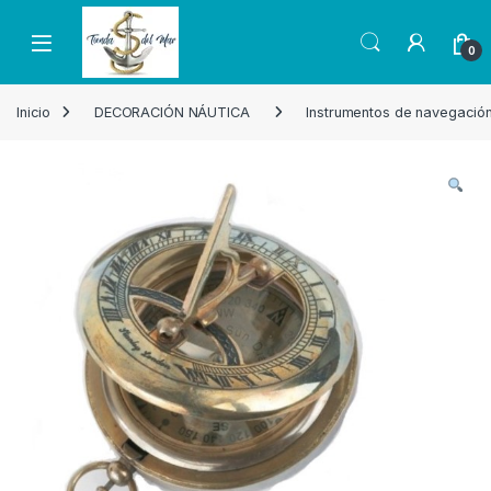
Skip to navigation
Skip to content
Open
0
Inicio
DECORACIÓN NÁUTICA
Instrumentos de navegació