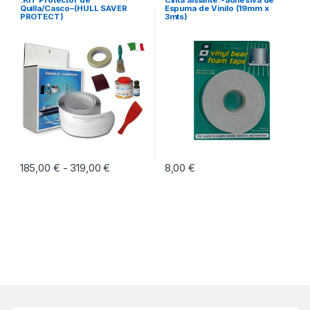
Quilla/Casco–(HULL SAVER
Espuma de Vinilo (19mm x
PROTECT)
3mts)
185,00
€
319,00
€
Rango de precios: desde 185,00 € hasta 3
8,00
€
-
Este producto tiene múltiples variantes. Las opciones se pueden eleg