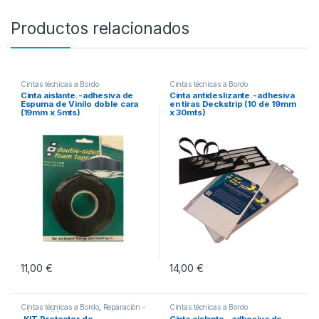
Productos relacionados
Cintas técnicas a Bordo
Cintas técnicas a Bordo
Cinta aislante.-adhesiva de
Cinta antideslizante.-adhesiva
Espuma de Vinilo doble cara
en tiras Deckstrip (10 de 19mm
(19mm x 5mts)
x 30mts)
11,00
€
14,00
€
Este producto tiene múltiples vari
Cintas técnicas a Bordo
,
Reparación -
Cintas técnicas a Bordo
colas y tejidos
.KIT Protector de
Cinta aislante.-adhesiva de