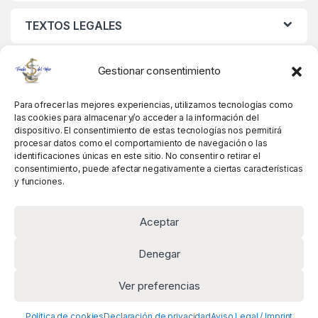
TEXTOS LEGALES
MIS DATOS
Gestionar consentimiento
Para ofrecer las mejores experiencias, utilizamos tecnologías como
las cookies para almacenar y/o acceder a la información del
dispositivo. El consentimiento de estas tecnologías nos permitirá
procesar datos como el comportamiento de navegación o las
identificaciones únicas en este sitio. No consentir o retirar el
consentimiento, puede afectar negativamente a ciertas características
y funciones.
Aceptar
Denegar
Ver preferencias
Alguna pregunta? Llámanos!
+34 981 845 358
Política de cookies
Declaración de privacidad
Aviso Legal / Imprint