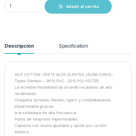
Chaqueta abierta Glentex Alta .c/manguitos neopreno GUY COTTEN
Añadir al carrito
Descripción
Specification
GUY COTTEN- VESTE ALTA GLENTEX JAUNE FONCE.-
Tejido Glentex—-80% PVC -20% POLYESTER
La increíble flexibilidad de un textil recubierto de alto
rendimiento.
Chaqueta de tejido Glentex, ligero y completamente
impermeable gracias
a la soldadura de alta frecuencia.
Puños de neopreno impermeables.
Capucha con visera ajustable y ajuste por cordón
elástico.