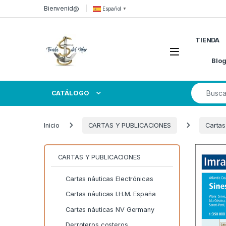
Skip to navigation
Skip to content
Bienvenid@
Español
▼
TIENDA
Open
Blo
Search for
CATÁLOGO
Inicio
CARTAS Y PUBLICACIONES
Cartas
CARTAS Y PUBLICACIONES
Cartas náuticas Electrónicas
Cartas náuticas I.H.M. España
Cartas náuticas NV Germany
Derroteros costeros