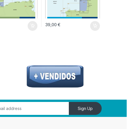
39,00
€
Sign Up