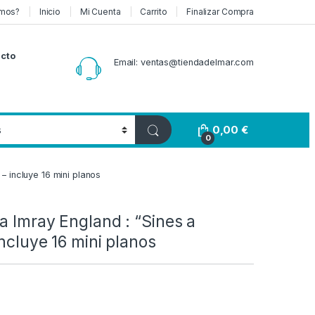
mos?
Inicio
Mi Cuenta
Carrito
Finalizar Compra
cto
Email: ventas@tiendadelmar.com
0,00
€
0
 – incluye 16 mini planos
a Imray England : “Sines a
incluye 16 mini planos