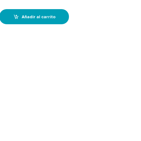
ngland : "Sines a Gibraltar" - incluye 16 mini planos quantity
Añadir al carrito