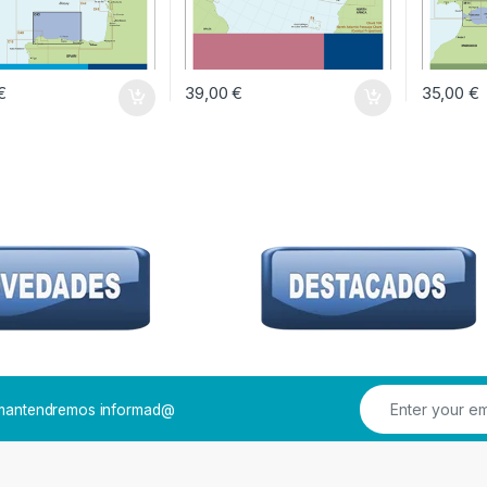
€
39,00
€
35,00
€
e mantendremos informad@