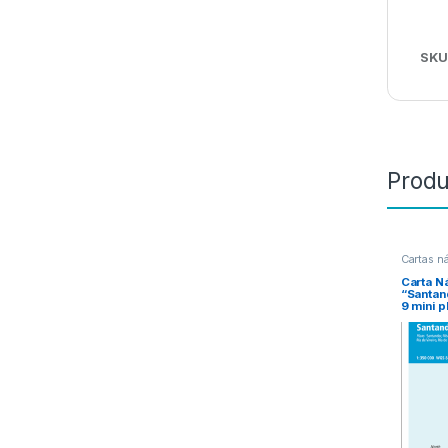
SKU
Produ
Cartas n
Carta Ná
“Santan
9 mini p