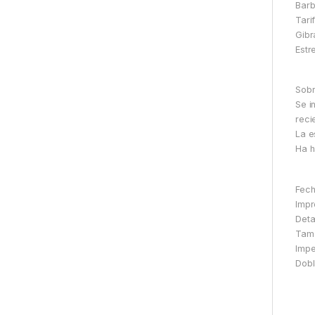
Barb
Tari
Gibr
Estr
Sobr
Se i
reci
La e
Ha h
Fech
Impr
Deta
Tama
Impe
Dobl