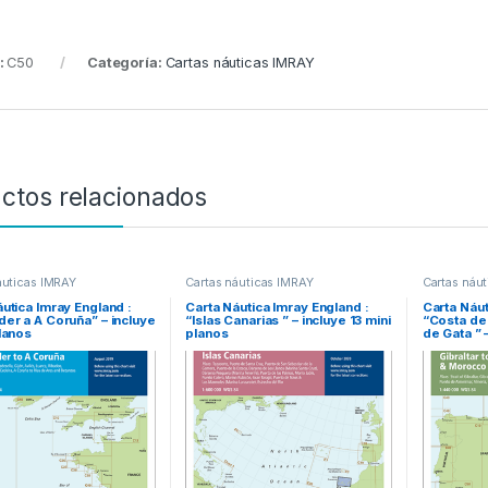
:
C50
Categoría:
Cartas náuticas IMRAY
ctos relacionados
áuticas IMRAY
Cartas náuticas IMRAY
Cartas náu
utica Imray England :
Carta Náutica Imray England :
Carta Náut
der a A Coruña” – incluye
“Islas Canarias ” – incluye 13 mini
“Costa del
lanos
planos
de Gata ” 