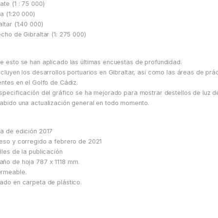
ate (1 : 75 000)
fa (1:20 000)
altar (1:40 000)
echo de Gibraltar (1: 275 000)
e esto se han aplicado las últimas encuestas de profundidad.
ncluyen los desarrollos portuarios en Gibraltar, así como las áreas de prá
entes en el Golfo de Cádiz.
specificación del gráfico se ha mejorado para mostrar destellos de luz d
abido una actualización general en todo momento.
a de edición 2017
eso y corregido a febrero de 2021
lles de la publicación
ño de hoja 787 x 1118 mm.
rmeable.
ado en carpeta de plástico.