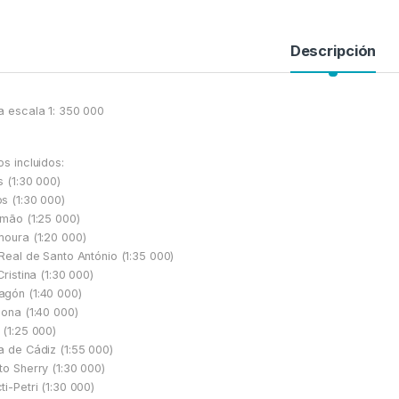
Descripción
a escala 1: 350 000
os incluidos:
s (1:30 000)
s (1:30 000)
imão (1:25 000)
moura (1:20 000)
 Real de Santo António (1:35 000)
Cristina (1:30 000)
gón (1:40 000)
iona (1:40 000)
 (1:25 000)
a de Cádiz (1:55 000)
to Sherry (1:30 000)
ti-Petri (1:30 000)