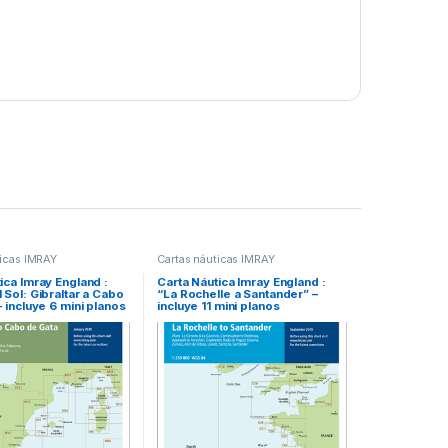
ticas IMRAY
Cartas náuticas IMRAY
ica Imray England :
Carta Náutica Imray England :
 Sol: Gibraltar a Cabo
“La Rochelle a Santander” –
– incluye 6 mini planos
incluye 11 mini planos