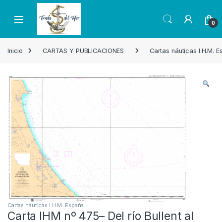
Skip to navigation
Skip to content
Open
0
Inicio
CARTAS Y PUBLICACIONES
Cartas náuticas I.H.M. 
Cartas náuticas I.H.M. España
Carta IHM nº 475– Del río Bullent al