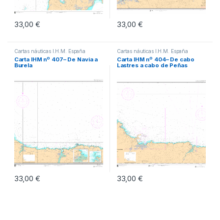
33,00
€
33,00
€
Cartas náuticas I.H.M. España
Cartas náuticas I.H.M. España
Carta IHM nº 407– De Navia a
Carta IHM nº 404– De cabo
Burela
Lastres a cabo de Peñas
33,00
€
33,00
€