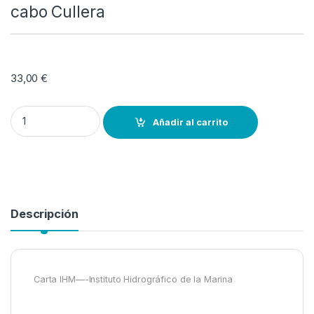
cabo Cullera
33,00
€
Carta IHM nº 475-- Del río Bullent al cabo Cullera quantity
Añadir al carrito
Descripción
Carta IHM—-Instituto Hidrográfico de la Marina