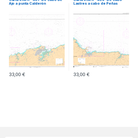
Ajo a punta Calderón
Lastres a cabo de Peñas
33,00
€
33,00
€