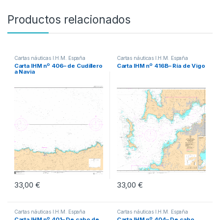
Productos relacionados
Cartas náuticas I.H.M. España
Cartas náuticas I.H.M. España
Carta IHM nº 406– de Cudillero
Carta IHM nº 416B– Ría de Vigo
a Navia
33,00
€
33,00
€
Cartas náuticas I.H.M. España
Cartas náuticas I.H.M. España
Carta IHM nº 401– De cabo de
Carta IHM nº 404– De cabo