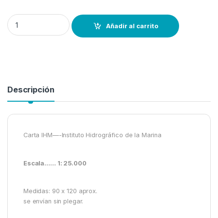
Carta IHM nº 440A-- Desembocadura del río Guadiana y Isla Cristin
Añadir al carrito
Descripción
Carta IHM—-Instituto Hidrográfico de la Marina
Escala…… 1: 25.000
Medidas: 90 x 120 aprox.
se envían sin plegar.