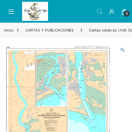
Skip to navigation
Skip to content
Open
0
Inicio
CARTAS Y PUBLICACIONES
Cartas náuticas I.H.M. 