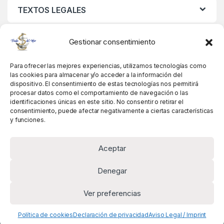
TEXTOS LEGALES
MIS DATOS
Gestionar consentimiento
Para ofrecer las mejores experiencias, utilizamos tecnologías como
las cookies para almacenar y/o acceder a la información del
dispositivo. El consentimiento de estas tecnologías nos permitirá
procesar datos como el comportamiento de navegación o las
identificaciones únicas en este sitio. No consentir o retirar el
consentimiento, puede afectar negativamente a ciertas características
y funciones.
Aceptar
Denegar
Ver preferencias
Alguna pregunta? Llámanos!
+34 981 845 358
Política de cookies
Declaración de privacidad
Aviso Legal / Imprint