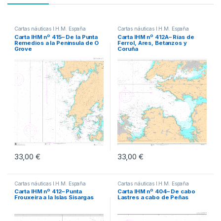
Cartas náuticas I.H.M. España
Cartas náuticas I.H.M. España
Carta IHM nº 415– De la Punta
Carta IHM nº 412A– Rías de
Remedios a la Peninsula de O
Ferrol, Ares, Betanzos y
Grove
Coruña
33,00
€
33,00
€
Cartas náuticas I.H.M. España
Cartas náuticas I.H.M. España
Carta IHM nº 412– Punta
Carta IHM nº 404– De cabo
Frouxeira a la Islas Sisargas
Lastres a cabo de Peñas