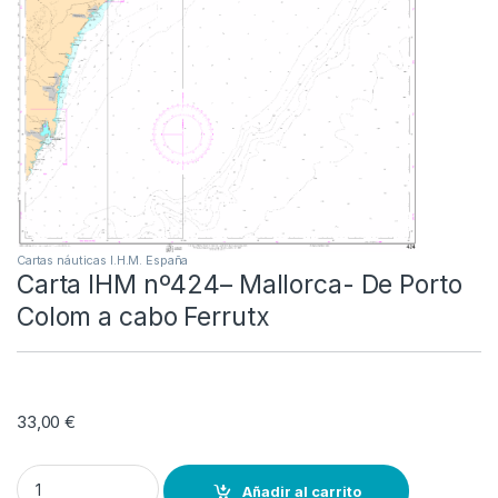
Cartas náuticas I.H.M. España
Carta IHM nº424– Mallorca- De Porto
Colom a cabo Ferrutx
33,00
€
Carta IHM nº424-- Mallorca- De Porto Colom a cabo Ferrutx quantit
Añadir al carrito