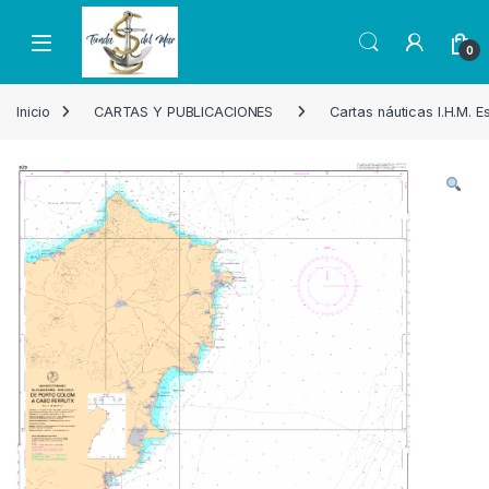
Skip to navigation
Skip to content
Open
0
Inicio
CARTAS Y PUBLICACIONES
Cartas náuticas I.H.M. 