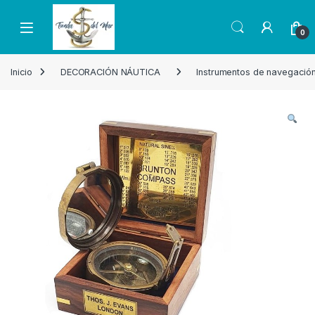
Skip to navigation
Skip to content
Open
0
Inicio
DECORACIÓN NÁUTICA
Instrumentos de navegació