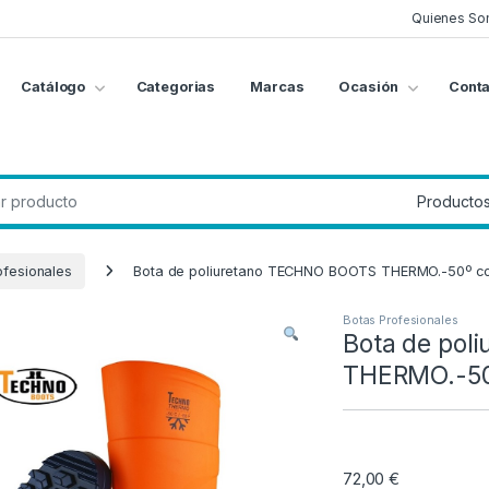
Quienes So
Catálogo
Categorias
Marcas
Ocasión
Conta
g
:
ofesionales
Bota de poliuretano TECHNO BOOTS THERMO.-50º con p
Botas Profesionales
Bota de po
THERMO.-50º 
72,00
€