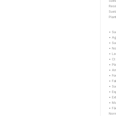
Suel
Resi
Suel
Plant
• Su
• Ag
• Su
• No
• La
• CI
• Pl
• An
• Fo
• Fa
• Su
• Es
• Ex
• Ma
• Fá
Norm