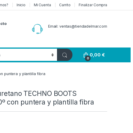
mos?
Inicio
Mi Cuenta
Carrito
Finalizar Compra
cto
Email: ventas@tiendadelmar.com
0,00
€
0
untera y plantilla fibra
liuretano TECHNO BOOTS
con puntera y plantilla fibra