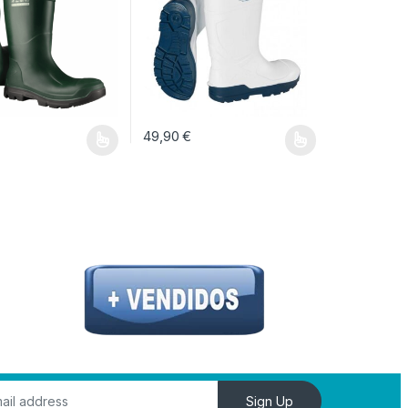
49,90
€
ina de producto
opciones se pueden elegir en la página de producto
ucto tiene múltiples variantes. Las opciones se pueden elegir en la págin
Este producto tiene múltiples variantes. Las op
Sign Up