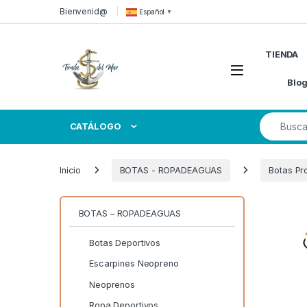
Skip to navigation
Skip to content
Bienvenid@
Español
▼
TIENDA
Open
Blo
Search for
CATÁLOGO
Inicio
BOTAS - ROPADEAGUAS
Botas Pr
BOTAS – ROPADEAGUAS
Botas Deportivos
Escarpines Neopreno
Neoprenos
Ropa Deportivos