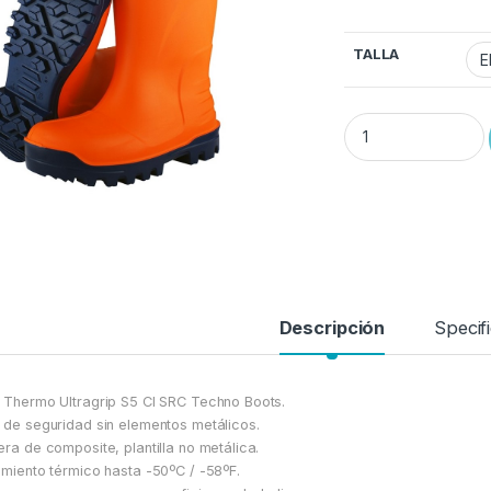
TALLA
Bota de poliuretano
Descripción
Specif
 Thermo Ultragrip S5 CI SRC Techno Boots.
 de seguridad sin elementos metálicos.
era de composite, plantilla no metálica.
amiento térmico hasta -50ºC / -58ºF.