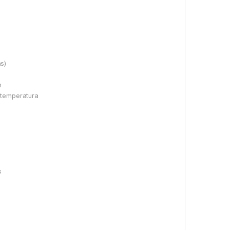
s)
n
 temperatura
s