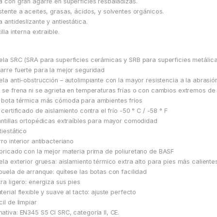
a con gran agarre en superficies resbaladizas.
stente a aceites, grasas, ácidos, y solventes orgánicos.
a antideslizante y antiestática.
illa interna extraible.
ela SRC (SRA para superficies cerámicas y SRB para superficies metálica
arre fuerte para la mejor seguridad
ela anti-obstrucción – autolimpiante con la mayor resistencia a la abrasió
 se frena ni se agrieta en temperaturas frías o con cambios extremos de
 bota térmica más cómoda para ambientes fríos
: certificado de aislamiento contra el frío -50 ° C / -58 ° F
antillas ortopédicas extraíbles para mayor comodidad
tiestático
rro interior antibacteriano
bricado con la mejor materia prima de poliuretano de BASF
ela exterior gruesa: aislamiento térmico extra alto para pies más caliente
puela de arranque: quítese las botas con facilidad
tra ligero: energiza sus pies
terial flexible y suave al tacto: ajuste perfecto
cil de limpiar
ativa: EN345 S5 CI SRC, categoría II, CE.