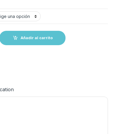
 TECHNO BOOTS THERMO.-50º con puntera y plantilla fibra quantity
Añadir al carrito
ication