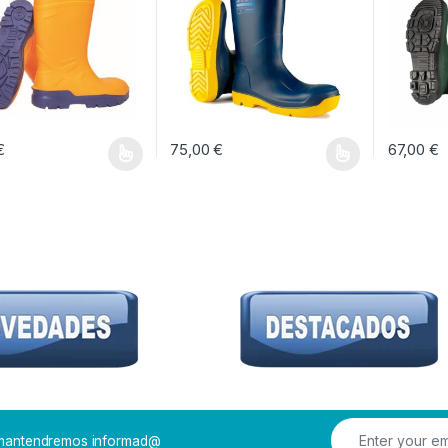
€
75,00
€
67,00
€
oducto tiene múltiples variantes. Las opciones se pueden elegir en la pág
Este producto tiene múltiples variantes. Las 
Este prod
e mantendremos informad@