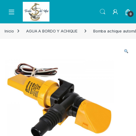
Skip to navigation
Skip to content
Open
0
Inicio
AGUA A BORDO Y ACHIQUE
Bomba achique automá