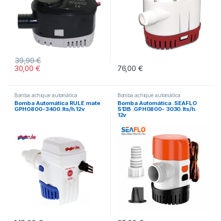
39,99
€
30,00
€
76,00
€
Este producto tiene múltiples variantes. Las opciones se pueden eleg
Bomba achique automática
Bomba achique automática
Bomba Automática RULE mate
Bomba Automática .SEAFLO
GPH0800-3400.lts/h.12v
S13B .GPH0800- 3030.lts/h.
12v