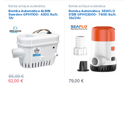
Bomba achique automática
Bomba achique automática
Bomba Automática ALBIN
Bomba Automática .SEAFLO
Sweden GPH1100- 4200.lts/h.
S13B GPH02000- 7600.lts/h.
12v
12v/24v
65,00
€
62,00
€
79,00
€
Este producto tiene múltiples vari