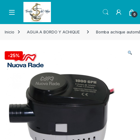
Skip to navigation
Skip to content
Open
0
Inicio
AGUA A BORDO Y ACHIQUE
Bomba achique automá
-
25%