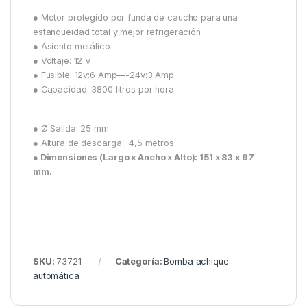
● Motor protegido por funda de caucho para una
estanqueidad total y mejor refrigeración
● Asiento metálico
● Voltaje: 12 V
● Fusible: 12v:6 Amp—-24v:3 Amp
● Capacidad: 3800 litros por hora
● Ø Salida: 25 mm
● Altura de descarga : 4,5 metros
● Dimensiones (Largo x Ancho x Alto): 151 x 83 x 97
mm.
SKU:
73721
Categoría:
Bomba achique
automática