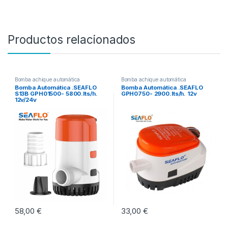
Productos relacionados
Bomba achique automática
Bomba achique automática
Bomba Automática .SEAFLO
Bomba Automática .SEAFLO
S13B GPH01500- 5800.lts/h.
GPH0750- 2900.lts/h. 12v
12v/24v
58,00
€
33,00
€
Este producto tiene múltiples variantes. Las opciones se pueden eleg