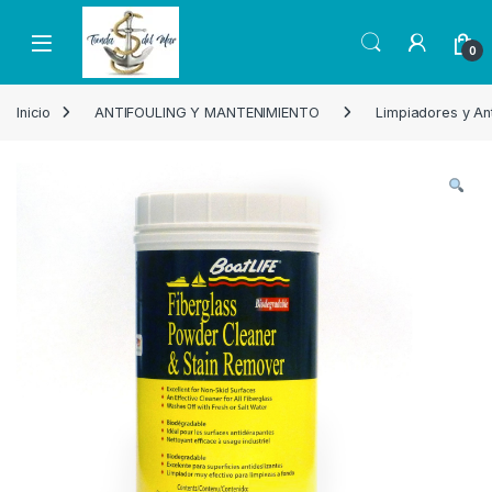
Skip to navigation
Skip to content
Open
0
Inicio
ANTIFOULING Y MANTENIMIENTO
Limpiadores y Ant