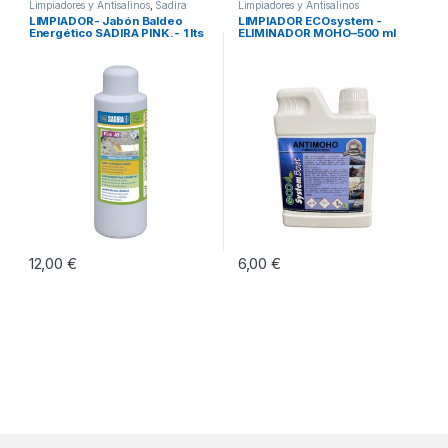
Limpiadores y Antisalinos
,
Sadira
Limpiadores y Antisalinos
Productos Técnicos
LIMPIADOR- Jabón Baldeo
LIMPIADOR ECOsystem -
Energético SADIRA PINK.- 1 lts
ELIMINADOR MOHO–500 ml
12,00
€
6,00
€