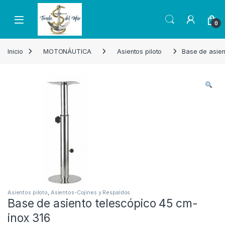
Skip to navigation
Skip to content
Open
0
Inicio
MOTONÁUTICA
Asientos piloto
Base de asien
Asientos piloto
,
Asientos-Cojines y Respaldos
Base de asiento telescópico 45 cm-
inox 316