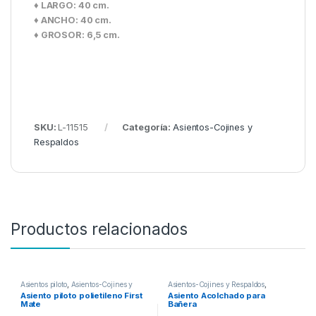
♦ LARGO: 40 cm.
♦ ANCHO: 40 cm.
♦ GROSOR: 6,5 cm.
SKU:
L-11515
Categoría:
Asientos-Cojines y
Respaldos
Productos relacionados
Asientos piloto
,
Asientos-Cojines y
Asientos-Cojines y Respaldos
,
Respaldos
Defensas Proa-Popa
Asiento piloto polietileno First
Asiento Acolchado para
Mate
Bañera