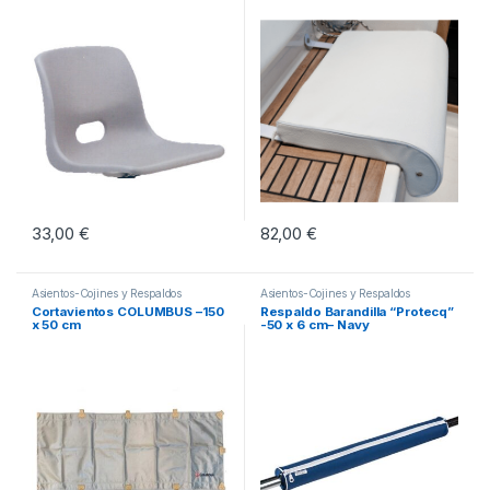
33,00
€
82,00
€
Asientos-Cojines y Respaldos
Asientos-Cojines y Respaldos
Cortavientos COLUMBUS –150
Respaldo Barandilla “Protecq”
x 50 cm
-50 x 6 cm– Navy