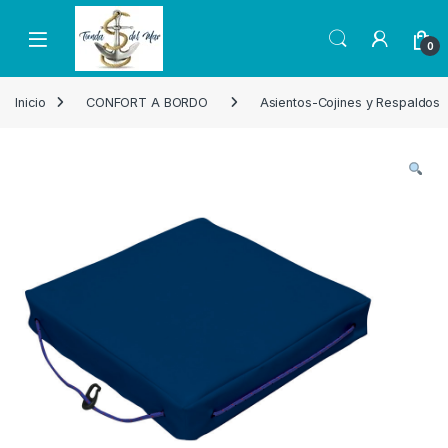
Skip to navigation
Skip to content
Open
0
Inicio
CONFORT A BORDO
Asientos-Cojines y Respaldos