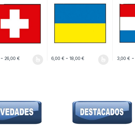
Rango de precios: desde 3,00 € hasta 26,00
Rango de precios: d
-
-
-
26,00
€
6,00
€
18,00
€
3,00
€
oducto tiene múltiples variantes. Las opciones se pueden elegir en la pág
Este producto tiene múltiples variantes. Las 
Este prod