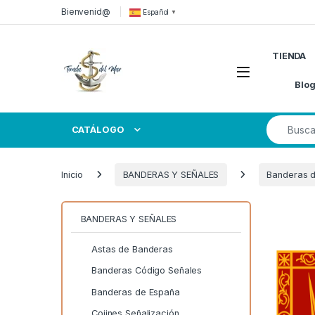
Skip to navigation
Skip to content
Bienvenid@
Español
▼
TIENDA
Open
Blo
Search for
CATÁLOGO
Inicio
BANDERAS Y SEÑALES
Banderas 
BANDERAS Y SEÑALES
Astas de Banderas
Banderas Código Señales
Banderas de España
Cojines Señalización