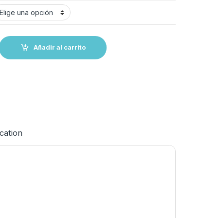
antity
Añadir al carrito
ication