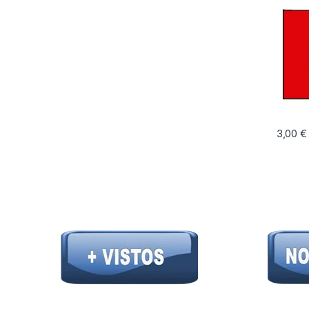
3,00
€
Este pr