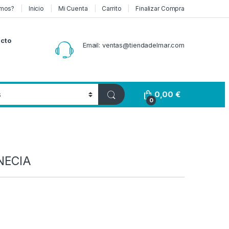
mos?
Inicio
Mi Cuenta
Carrito
Finalizar Compra
cto
Email: ventas@tiendadelmar.com
0,00
€
0
NECIA
Rango de precios: desde 13,00