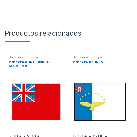
Productos relacionados
Banderas de Europa
Banderas de Europa
Bandera REINO UNIDO-
Bandera AZORES
MARITIMA
3,00
€
9,00
€
Rango de precios: desde 3,00 € hasta 9,00 €
12,00
€
25,00
€
Rango de prec
-
-