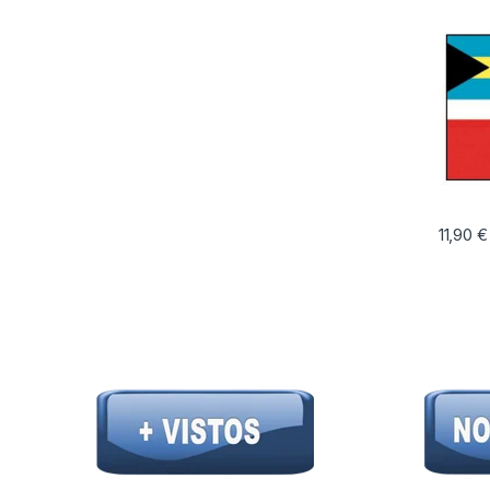
11,90
€
Este pr