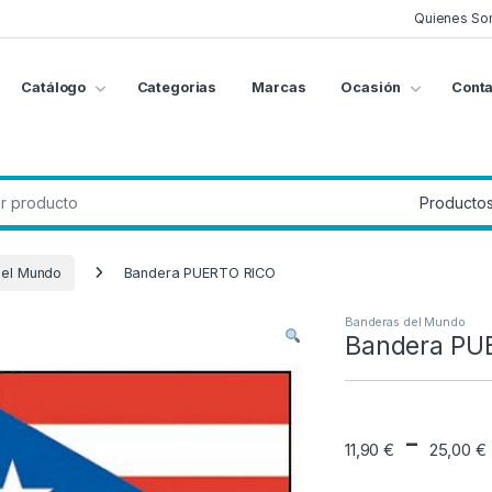
Quienes So
Catálogo
Categorias
Marcas
Ocasión
Conta
g
:
del Mundo
Bandera PUERTO RICO
Banderas del Mundo
Bandera PU
-
11,90
€
25,00
€