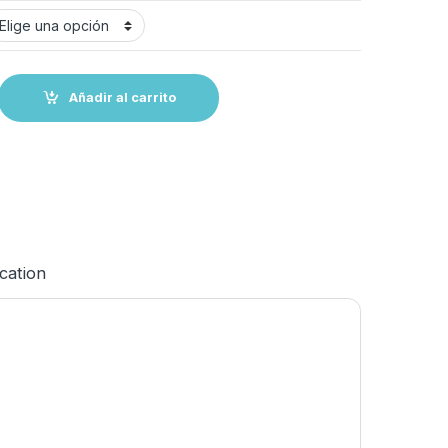
O quantity
Añadir al carrito
ication