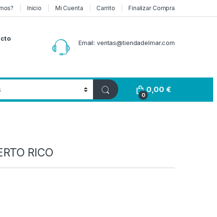
mos?
Inicio
Mi Cuenta
Carrito
Finalizar Compra
cto
Email: ventas@tiendadelmar.com
0,00
€
0
ERTO RICO
Rango de precios: desde 11,90