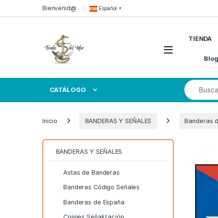
Skip to navigation
Skip to content
Bienvenid@
Español
▼
TIENDA
Open
Blo
Search for
CATÁLOGO
Inicio
BANDERAS Y SEÑALES
Banderas 
BANDERAS Y SEÑALES
Astas de Banderas
Banderas Código Señales
Banderas de España
Cojines Señalización