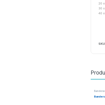
20 x
30 x
40 x
SKU
Produ
Bandera
Bander