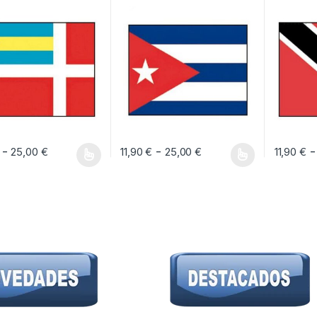
Rango de precios: desde 11,90 € hasta 25,00
Rango de precios: 
-
-
-
25,00
€
11,90
€
25,00
€
11,90
€
oducto tiene múltiples variantes. Las opciones se pueden elegir en la pág
Este producto tiene múltiples variantes. Las 
Este prod