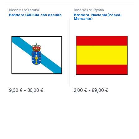
Banderas de España
Banderas de España
Bandera GALICIA con escudo
Bandera .Nacional (Pesca-
Mercante)
9,00
€
36,00
€
Rango de precios: desde 9,00 € hasta 36,00 
2,00
€
89,00
€
Rango de preci
-
-
Este producto tiene múltiples variantes. Las opciones se pueden eleg
Este producto tiene múltiples vari