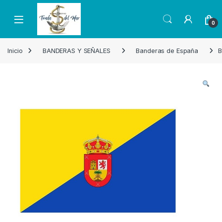
Skip to navigation
Skip to content
Open
0
Inicio
BANDERAS Y SEÑALES
Banderas de España
B