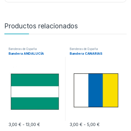
Productos relacionados
Banderas de España
Banderas de España
Bandera ANDALUCÍA
Bandera CANARIAS
3,00
€
13,00
€
Rango de precios: desde 3,00 € hasta 13,00 €
3,00
€
5,00
€
Rango de precio
-
-
Este producto tiene múltiples variantes. Las opciones se pueden eleg
Este producto tiene múltiples vari