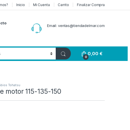
mos?
Inicio
Mi Cuenta
Carrito
Finalizar Compra
cto
Email: ventas@tiendadelmar.com
0,00
€
0
bios Tohatsu
e motor 115-135-150