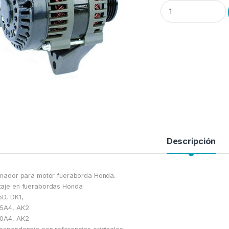
Alternador de motor 
Descripción
rnador para motor fueraborda Honda.
aje en fuerabordas Honda:
5D, DK1,
35A4, AK2
50A4, AK2