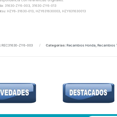
espondencia con referencias originales:
a: 31630-ZY6-003, 31630-ZY6-013
tsu: HZY6-31630-013, HZY631630003, HZY631630013
:
REC31630-ZY6-003
Categorías:
Recambios Honda
,
Recambios 