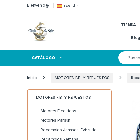
Skip to navigation
Skip to content
Bienvenid@
Español
▼
TIENDA
Open
Blo
Search for
CATÁLOGO
Inicio
MOTORES F.B. Y REPUESTOS
Rec
MOTORES F.B. Y REPUESTOS
Motores Eléctricos
Motores Parsun
Recambios Johnson-Evinrude
Recambios Yamaha