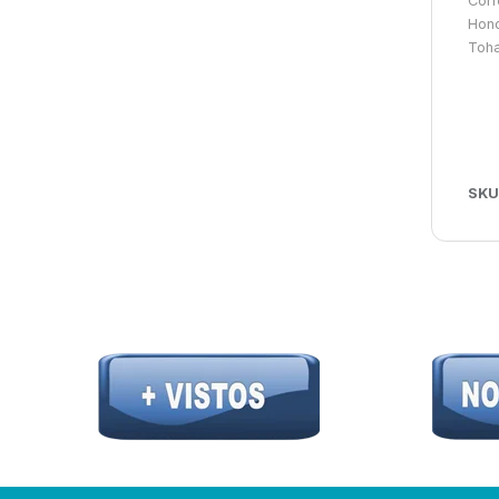
Corr
Hond
Toha
SKU