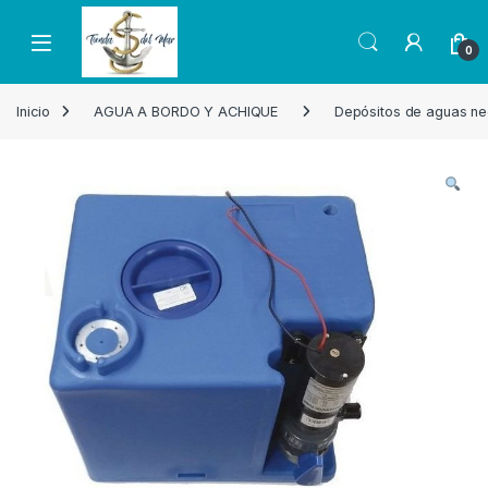
Skip to navigation
Skip to content
Open
0
Inicio
AGUA A BORDO Y ACHIQUE
Depósitos de aguas ne