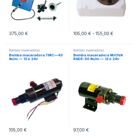
375,00
€
105,00
€
155,00
€
Rango de pr
-
Este producto tiene múltiples vari
Bombas maceradoras
Bombas maceradoras
Bomba maceradora TMC—43
Bomba maceradora NUOVA
lts/m.— 12 ó 24v
RADE-50 lts/m.— 12 ó 24v
105,00
€
97,00
€
Este producto tiene múltiples variantes. Las opciones se pueden eleg
Este producto tiene múltiples vari