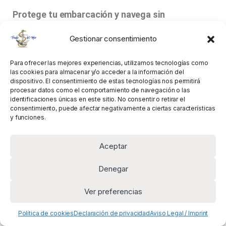
Protege tu embarcación y navega sin
preocupaciones.
¡Contáctanos para más
Gestionar consentimiento
información y recomendaciones personalizadas!
Para ofrecer las mejores experiencias, utilizamos tecnologías como
las cookies para almacenar y/o acceder a la información del
dispositivo. El consentimiento de estas tecnologías nos permitirá
procesar datos como el comportamiento de navegación o las
¿Cómo y cuándo es el
identificaciones únicas en este sitio. No consentir o retirar el
consentimiento, puede afectar negativamente a ciertas características
mejor momento para
y funciones.
aplicarlo?
Aceptar
Guía completa para la aplicación de
Denegar
antifouling: pasos, frecuencia y consejos
esenciales
Ver preferencias
Política de cookies
Declaración de privacidad
Aviso Legal / Imprint
La
aplicación del antifouling
es un proceso