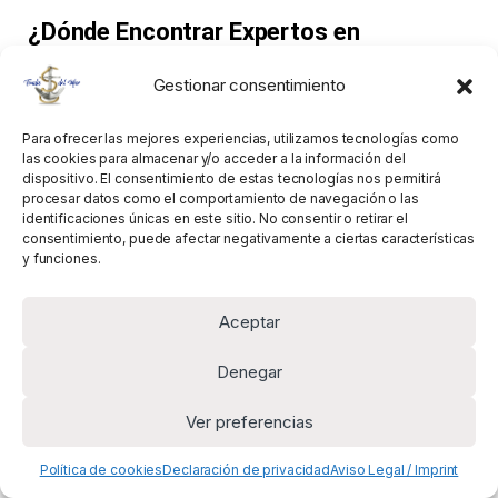
¿Dónde Encontrar Expertos en
Adaptación de Flyboard?
Gestionar consentimiento
Centros de deportes acuáticos
en zonas
turísticas (Cancún, Ibiza, Miami).
Para ofrecer las mejores experiencias, utilizamos tecnologías como
las cookies para almacenar y/o acceder a la información del
dispositivo. El consentimiento de estas tecnologías nos permitirá
procesar datos como el comportamiento de navegación o las
Talleres náuticos autorizados
(consulta con
identificaciones únicas en este sitio. No consentir o retirar el
consentimiento, puede afectar negativamente a ciertas características
distribuidores de motos de agua).
y funciones.
Fabricantes oficiales
como Zapata Racing.
Aceptar
Denegar
Si estás pensando en adentrarte en este
Ver preferencias
emocionante deporte, asegúrate de que tu equipo
esté en las mejores manos.
¡Volar sobre el agua
Política de cookies
Declaración de privacidad
Aviso Legal / Imprint
es increíble, pero solo si lo haces con