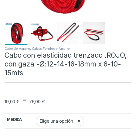
Cabo de Amarre
,
Cabos Fondeo y Amarre
Cabo con elasticidad trenzado .ROJO,
con gaza -Ø:12-14-16-18mm x 6-10-
15mts
Rango de precios: d
-
19,00
€
76,00
€
MEDIDA