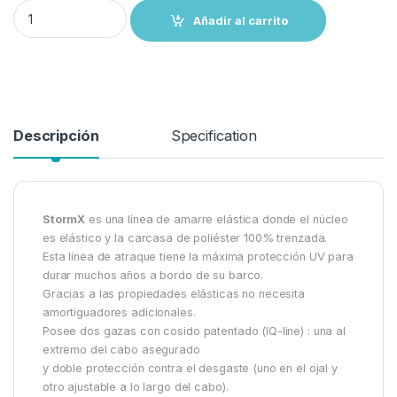
Cabo con elasticidad trenzado .ROJO, con gaza -Ø:12-14-16-18mm 
Añadir al carrito
Descripción
Specification
StormX
es una línea de amarre elástica donde el núcleo
es elástico y la carcasa de poliéster 100% trenzada.
Esta línea de atraque tiene la máxima protección UV para
durar muchos años a bordo de su barco.
Gracias a las propiedades elásticas no necesita
amortiguadores adicionales.
Posee dos gazas con cosido patentado (IQ-line) : una al
extremo del cabo asegurado
y doble protección contra el desgaste (uno en el ojal y
otro ajustable a lo largo del cabo).