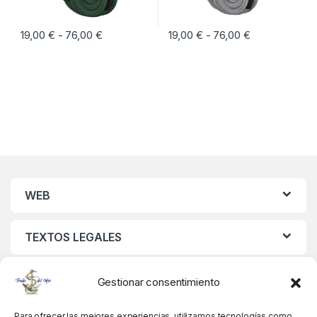
19,00
€
76,00
€
Rango de precios: desde 19,00 € hasta 76,0
19,00
€
76,00
€
Rango de prec
-
-
Este producto tiene múltiples variantes. Las opciones se pueden eleg
Este producto tiene múltiples vari
WEB
TEXTOS LEGALES
MIS DATOS
Gestionar consentimiento
Para ofrecer las mejores experiencias, utilizamos tecnologías como