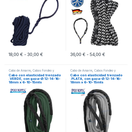
18,00
€
30,00
€
Rango de precios: desde 18,00 € hasta 30,0
36,00
€
54,00
€
Rango de pre
-
-
Este producto tiene múltiples variantes. Las opciones se pueden eleg
Este producto tiene múltiples vari
Cabo de Amarre
,
Cabos Fondeo y
Cabo de Amarre
,
Cabos Fondeo y
Amarre
Amarre
Cabo con elasticidad trenzado
Cabo con elasticidad trenzado
.VERDE, con gaza–Ø:12-14-16-
.PLATA, con gaza–Ø:12-14-16-
18mm x 6-10-15mts
18mm x 6-10-15mts