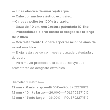
— Línea elástica de amarre/atraque.
— Cabo con núcleo elástico exclusivo.
—Carcasa poliéster 100% trenzado.
— Gaza de 40 cm. con Costura patentada IQ-line
— Protección adicional contra el desgaste a lo largo
de la línea
— Con tratamiento UV para soportar muchos años de
uso al aire libre.
— El ojal está cosido con nuestra puntada patentada y
duradera.
— Para mayor protección, la cuerda incluye dos
protectores de desgaste extraíbles.
Diámetro x metros—–
12 mm x .6 mts largo
—–19,00€—–POL3702270612
12 mm x 10 mts largo
—–26,00€—–POL3702271012
12 mm x 15 mts largo
—–36,00€—–POL3702271512