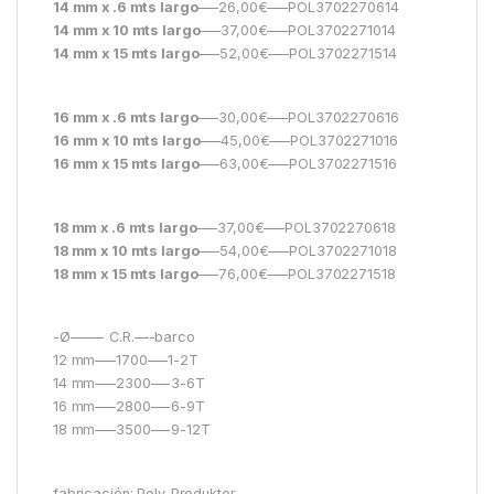
14 mm x .6 mts largo
—–26,00€—–POL3702270614
14 mm x 10 mts largo
—–37,00€—–POL3702271014
14 mm x 15 mts largo
—–52,00€—–POL3702271514
16 mm x .6 mts largo
—–30,00€—–POL3702270616
16 mm x 10 mts largo
—–45,00€—–POL3702271016
16 mm x 15 mts largo
—–63,00€—–POL3702271516
18 mm x .6 mts largo
—–37,00€—–POL3702270618
18 mm x 10 mts largo
—–54,00€—–POL3702271018
18 mm x 15 mts largo
—–76,00€—–POL3702271518
-Ø——- C.R.—-barco
12 mm—–1700—–1-2T
14 mm—–2300—-3-6T
16 mm—–2800—-6-9T
18 mm—–3500—-9-12T
fabricación: Poly-Produkter,