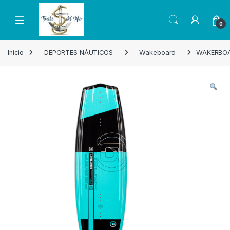
Skip to navigation
Skip to content
Open
0
Inicio
DEPORTES NÁUTICOS
Wakeboard
WAKERBOA