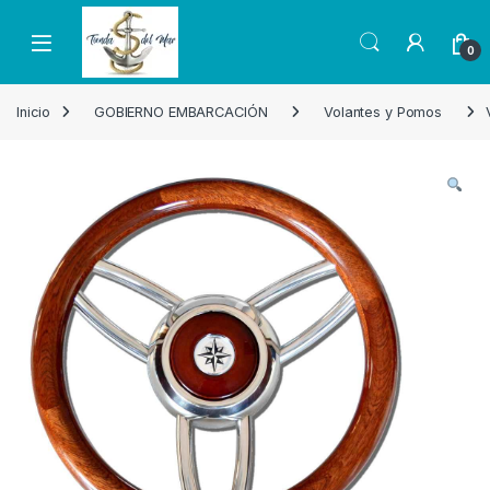
Skip to navigation
Skip to content
Open
0
Inicio
GOBIERNO EMBARCACIÓN
Volantes y Pomos