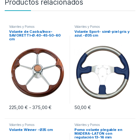
Productos relacionados
Volantes y Pomos
Volantes y Pomos
Volante de Caoba/Inox–
Volante Sport- simil-piel gris y
SAVORETTI–Ø:40-45-50-60
azul.-Ø35 cm
cm
225,00
€
375,00
€
Rango de precios: desde 225,00 € hasta 
50,00
€
-
Este producto tiene múltiples variantes. Las opciones se pueden eleg
Volantes y Pomos
Volantes y Pomos
Volante Winner -Ø35 cm
Pomo volante plegable en
MADERA-LATON con
regulación 13-16 mm