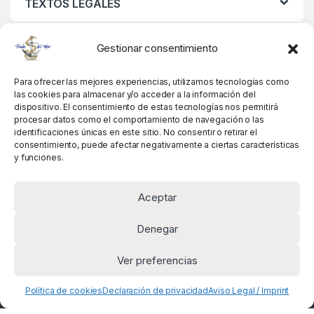
TEXTOS LEGALES
MIS DATOS
Gestionar consentimiento
Para ofrecer las mejores experiencias, utilizamos tecnologías como
las cookies para almacenar y/o acceder a la información del
dispositivo. El consentimiento de estas tecnologías nos permitirá
procesar datos como el comportamiento de navegación o las
identificaciones únicas en este sitio. No consentir o retirar el
consentimiento, puede afectar negativamente a ciertas características
y funciones.
Aceptar
Denegar
Ver preferencias
Alguna pregunta? Llámanos!
+34 981 845 358
Política de cookies
Declaración de privacidad
Aviso Legal / Imprint