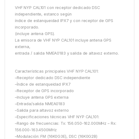
VHF NYP CAL101 con receptor dedicado DSC
independiente, estanco según
índice de estanqueidad IPX7 y con receptor de GPS
incorporado.
(incluye antena GPS).
La emisora de VHF NYP CAL101 incluye antena GPS
externa,
entrada / salida NMEA0183 y salida de altavoz externo.
Características principales VHF NYP CAL101:
–Receptor dedicado DSC independiente
–Índice de estanqueidad IPX7
–Receptor de GPS incorporado
–Incluye antena GPS externa
–Entrada/salida NMEA0183
–Salida para altavoz externo
–Especificaciones técnicas VHF NYP CAL101:
–Rango de frecuencias: Tx: 156.050-162.000MHz – Rx:
156.000-163.4500MHz
–Modulación: FM (16K0G3E), DSC (16K0G2B)