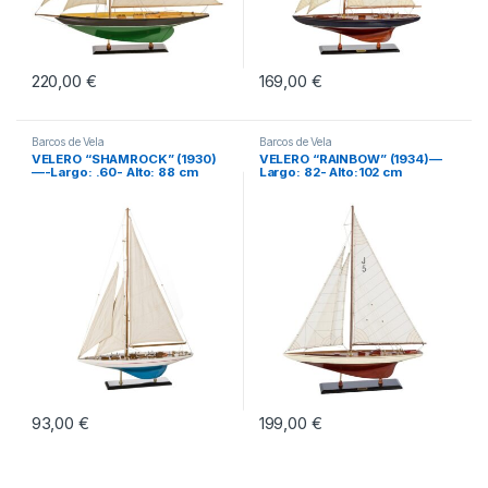
220,00
€
169,00
€
Barcos de Vela
Barcos de Vela
VELERO “SHAMROCK” (1930)
VELERO “RAINBOW” (1934)—
—-Largo: .60- Alto: 88 cm
Largo: 82- Alto:102 cm
93,00
€
199,00
€