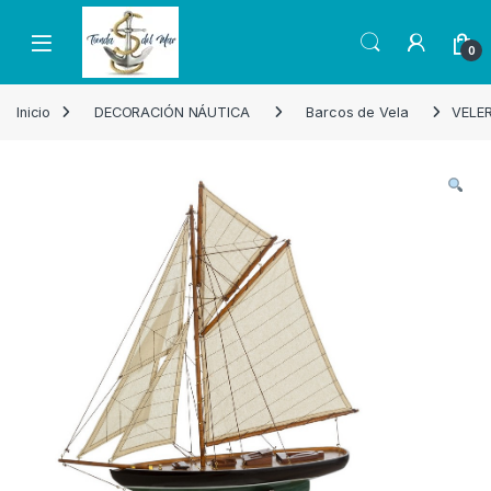
Skip to navigation
Skip to content
Open
0
Inicio
DECORACIÓN NÁUTICA
Barcos de Vela
VELER