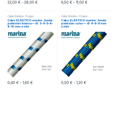
22,00
€
28,00
€
Rango de precios: desde 22,00 € hasta 28,0
6,50
€
11,00
€
Rango de precio
-
-
Este producto tiene múltiples variantes. Las opciones se pueden eleg
Este producto tiene múltiples vari
Cabo Elástico- Pulpos
Cabo Elástico- Pulpos
Cabo ELÁSTICO marino ,funda
Cabo ELÁSTICO marino ,funda
poliéster blanco— Ø: 3-4-5-6-
poliéster color— Ø: 4-6-8 mm
8-10 mm x mts
x mts
0,40
€
1,60
€
Rango de precios: desde 0,40 € hasta 1,60 €
0,50
€
1,20
€
Rango de precios
-
-
Este producto tiene múltiples variantes. Las opciones se pueden eleg
Este producto tiene múltiples vari