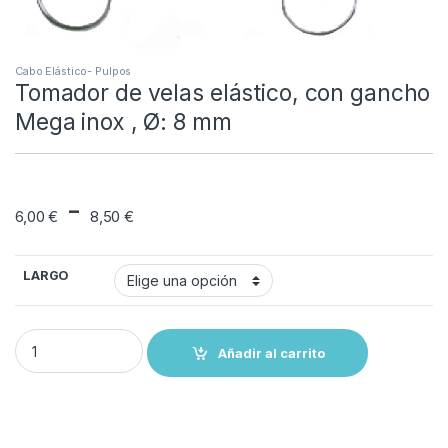
Cabo Elástico- Pulpos
Tomador de velas elástico, con gancho
Mega inox , Ø: 8 mm
Rango de precios: de
-
6,00
€
8,50
€
LARGO
Tomador de velas elástico, con gancho Mega inox , Ø: 8 mm quantit
Añadir al carrito