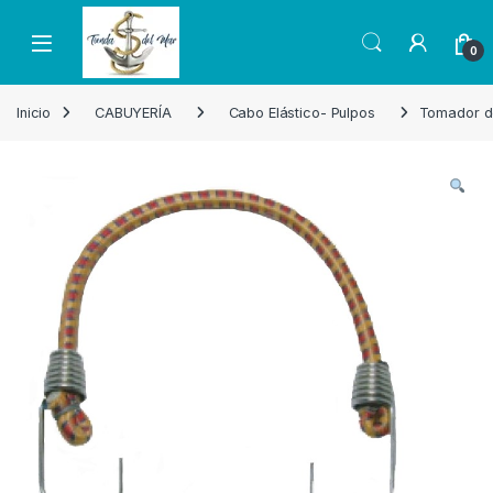
Skip to navigation
Skip to content
Open
0
Inicio
CABUYERÍA
Cabo Elástico- Pulpos
Tomador de