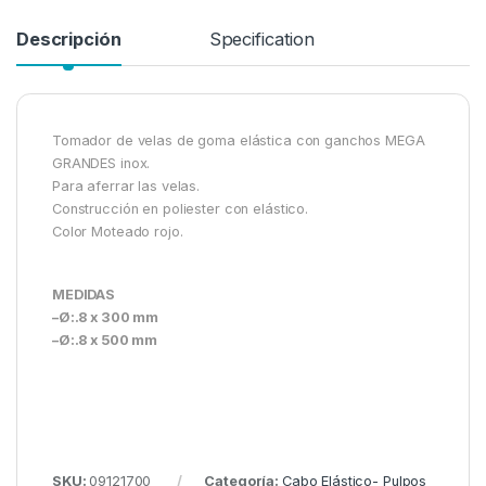
Descripción
Specification
Tomador de velas de goma elástica con ganchos MEGA
GRANDES inox.
Para aferrar las velas.
Construcción en poliester con elástico.
Color Moteado rojo.
MEDIDAS
–Ø:.8 x 300 mm
–Ø:.8 x 500 mm
SKU:
09121700
Categoría:
Cabo Elástico- Pulpos