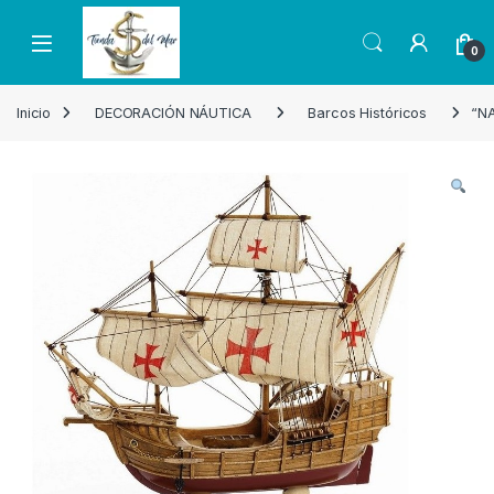
Skip to navigation
Skip to content
Open
0
Inicio
DECORACIÓN NÁUTICA
Barcos Históricos
“NA