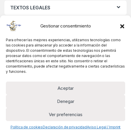
TEXTOS LEGALES
MIS DATOS
Gestionar consentimiento
Para ofrecer las mejores experiencias, utilizamos tecnologías como
las cookies para almacenar y/o acceder a la información del
dispositivo. El consentimiento de estas tecnologías nos permitirá
procesar datos como el comportamiento de navegación o las
identificaciones únicas en este sitio. No consentir o retirar el
consentimiento, puede afectar negativamente a ciertas características
y funciones.
Aceptar
Denegar
Ver preferencias
Alguna pregunta? Llámanos!
+34 981 845 358
Política de cookies
Declaración de privacidad
Aviso Legal / Imprint