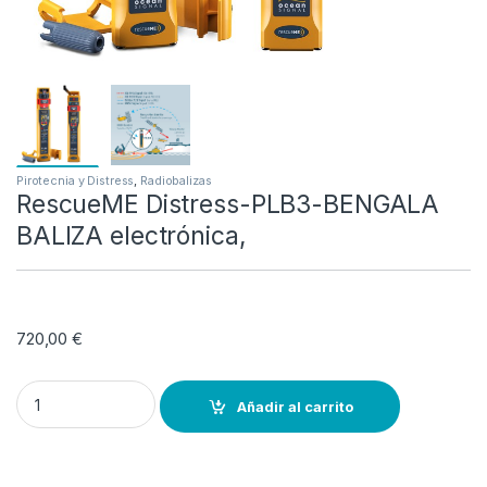
Pirotecnia y Distress
,
Radiobalizas
RescueME Distress-PLB3-BENGALA
BALIZA electrónica,
720,00
€
RescueME Distress-PLB3-BENGALA BALIZA electrónica, quantity
Añadir al carrito