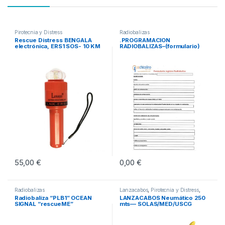
Pirotecnia y Distress
Radiobalizas
Rescue Distress BENGALA
.PROGRAMACION
electrónica, ERS1 SOS- 10 KM
RADIOBALIZAS–(formulario)
55,00
€
0,00
€
Radiobalizas
Lanzacabos
,
Pirotecnia y Distress
,
Seguridad Activa
Radiobaliza “PLB1” OCEAN
LANZACABOS Neumático 250
SIGNAL “rescueME”
mts— SOLAS/MED/USCG