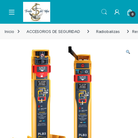
Skip to navigation
Skip to content
Open
0
Inicio
ACCESORIOS DE SEGURIDAD
Radiobalizas
Re