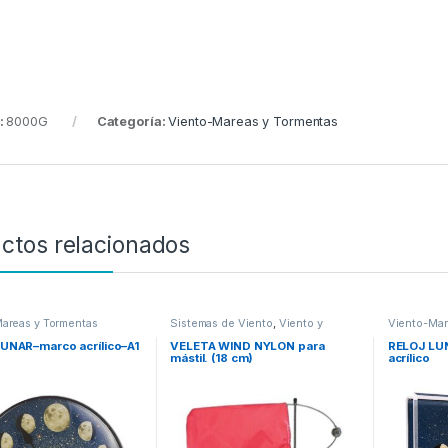
:
8000G
Categoría:
Viento-Mareas y Tormentas
ctos relacionados
areas y Tormentas
Sistemas de Viento
,
Viento y
Viento-Mar
medición
,
Viento-Mareas y
Tormentas
UNAR–marco acrílico–A1
VELETA WIND NYLON para
RELOJ LU
mástil. (18 cm)
acrílico