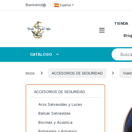
Skip to navigation
Skip to content
Bienvenid@
Español
▼
TIENDA
Open
Blo
Search for
CATÁLOGO
Inicio
ACCESORIOS DE SEGURIDAD
Vien
ACCESORIOS DE SEGURIDAD
Aros Salvavidas y Luces
Balsas Salvavidas
Bocinas y Acústica
Botiquines y Armarios