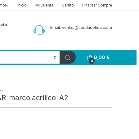
mos?
Inicio
Mi Cuenta
Carrito
Finalizar Compra
cto
Email: ventas@tiendadelmar.com
0,00
€
0
as
R–marco acrílico-A2