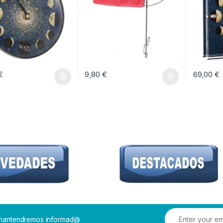
€
9,80
€
69,00
€
e mantendremos informad@