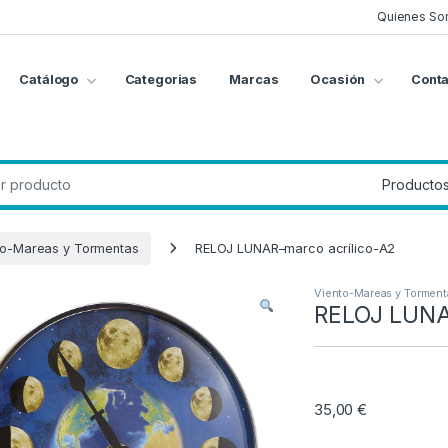
Quienes So
Catálogo
Categorias
Marcas
Ocasión
Conta
g
:
to-Mareas y Tormentas
RELOJ LUNAR–marco acrílico-A2
Viento-Mareas y Torment
RELOJ LUNA
35,00
€