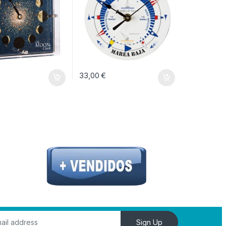
33,00
€
Sign Up