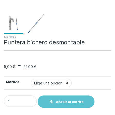
Bicheros
Puntera bichero desmontable
Rango de precios: d
-
5,00
€
22,00
€
MANGO
Puntera bichero desmontable quantity
Añadir al carrito