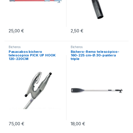
25,00
€
2,50
€
Este producto tiene múltiples variantes. Las opciones se pueden eleg
Bicheros
Bicheros
Pasacabos bichero
Bichero-Remo telescópico-
telescopico PICK UP HOOK
160-225 cm-Ø:30-puntera
120-220CM
triple
75,00
€
18,00
€