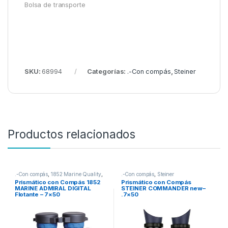
Bolsa de transporte
SKU:
68994
Categorías:
.-Con compás
,
Steiner
Productos relacionados
.-Con compás
,
1852 Marine Quality
,
.-Con compás
,
Steiner
NOVEDADES
Prismático con Compás 1852
Prismático con Compás
MARINE ADMIRAL DIGITAL
STEINER COMMANDER new–
Flotante – 7×50
.7×50