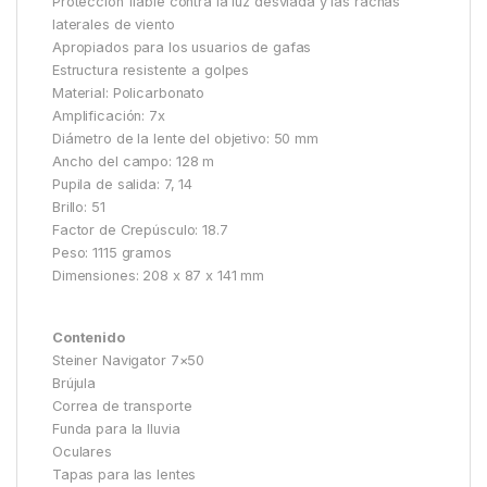
Protección fiable contra la luz desviada y las rachas
laterales de viento
Apropiados para los usuarios de gafas
Estructura resistente a golpes
Material: Policarbonato
Amplificación: 7x
Diámetro de la lente del objetivo: 50 mm
Ancho del campo: 128 m
Pupila de salida: 7, 14
Brillo: 51
Factor de Crepúsculo: 18.7
Peso: 1115 gramos
Dimensiones: 208 x 87 x 141 mm
Contenido
Steiner Navigator 7×50
Brújula
Correa de transporte
Funda para la lluvia
Oculares
Tapas para las lentes