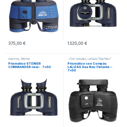
375,00
€
1.525,00
€
marinos
,
Steiner
.-Con compás
,
Lalizas"Sea Nav"
Prismático STEINER
Prismático con Compás
COMMANDER new– .7×50
LALIZAS Sea Nav Flotante –
7×50