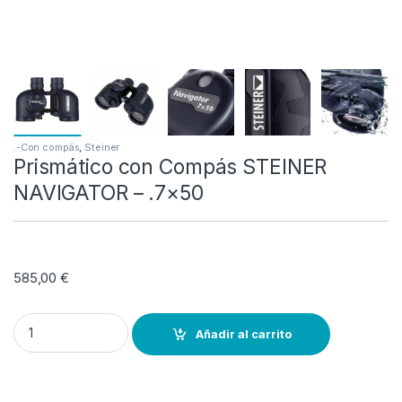
.-Con compás
,
Steiner
Prismático con Compás STEINER
NAVIGATOR – .7×50
585,00
€
Prismático con Compás STEINER NAVIGATOR – .7×50 quantity
Añadir al carrito