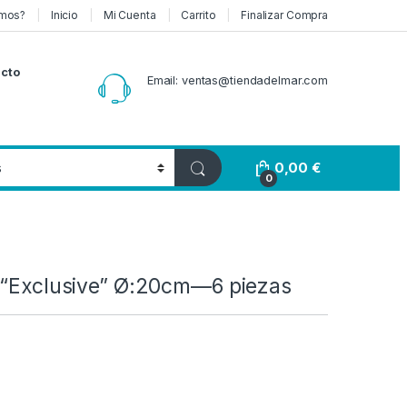
mos?
Inicio
Mi Cuenta
Carrito
Finalizar Compra
cto
Email: ventas@tiendadelmar.com
0,00
€
0
e “Exclusive” Ø:20cm—6 piezas