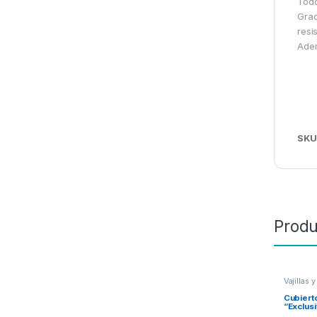
Todo
Grac
resi
Adem
SKU
Produ
Vajillas 
Cubiert
“Exclus