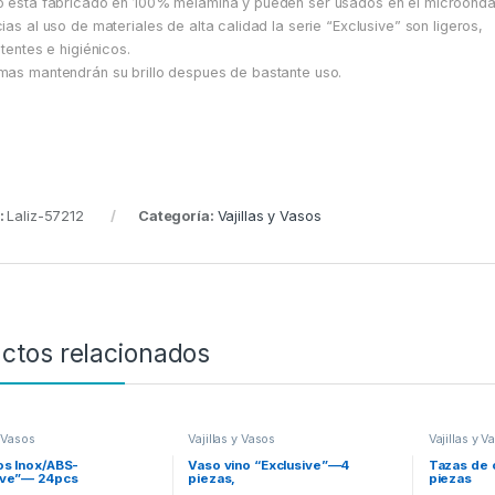
 esta fabricado en 100% melamina y pueden ser usados en el microonda
ias al uso de materiales de alta calidad la serie “Exclusive” son ligeros,
stentes e higiénicos.
as mantendrán su brillo despues de bastante uso.
:
Laliz-57212
Categoría:
Vajillas y Vasos
ctos relacionados
y Vasos
Vajillas y Vasos
Vajillas y V
os Inox/ABS-
Vaso vino “Exclusive”—4
Tazas de 
ive”— 24pcs
piezas,
piezas