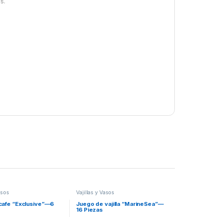
s.
asos
Vajillas y Vasos
cafe “Exclusive”—6
Juego de vajilla “MarineSea”—
16 Piezas