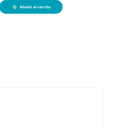
ive" Ø:20cm---6 piezas quantity
Añadir al carrito