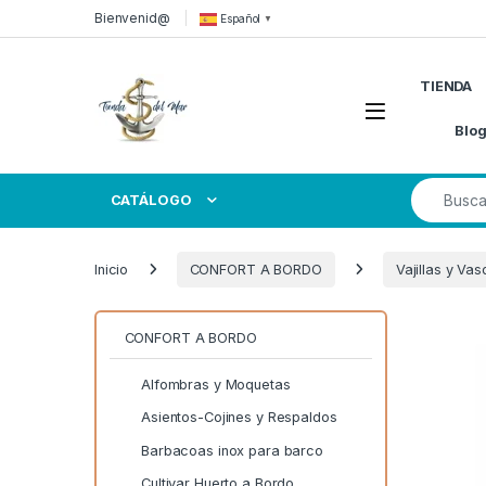
Skip to navigation
Skip to content
Bienvenid@
Español
▼
TIENDA
Open
Blo
Search for
CATÁLOGO
Inicio
CONFORT A BORDO
Vajillas y Vas
CONFORT A BORDO
Alfombras y Moquetas
Asientos-Cojines y Respaldos
Barbacoas inox para barco
Cultivar Huerto a Bordo