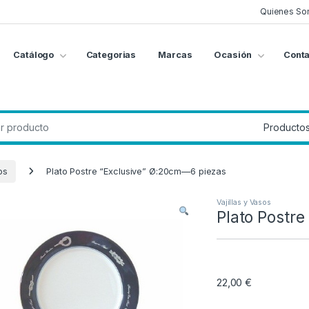
Quienes So
Catálogo
Categorias
Marcas
Ocasión
Conta
g
:
os
Plato Postre “Exclusive” Ø:20cm—6 piezas
Vajillas y Vasos
Plato Postr
22,00
€