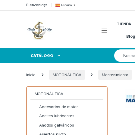
Skip to navigation
Skip to content
Bienvenid@
Español
▼
TIENDA
Open
Blo
Search for
CATÁLOGO
Inicio
MOTONÁUTICA
Mantenimiento
MOTONÁUTICA
Accesorios de motor
Aceites lubricantes
Anodos galvánicos
Asientos piloto