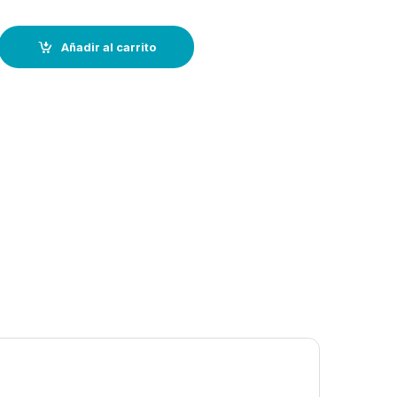
olas-–PERKINS VERDE METAL quantity
Añadir al carrito