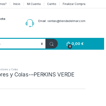
mos?
Inicio
Mi Cuenta
Carrito
Finalizar Compra
cto
Email: ventas@tiendadelmar.com
0,00
€
0
Motores y Colas
ores y Colas-–PERKINS VERDE