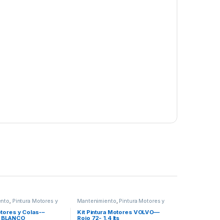
ento
,
Pintura Motores y
Mantenimiento
,
Pintura Motores y
Colas
otores y Colas-–
Kit Pintura Motores VOLVO—
 BLANCO
Rojo 72- 1.4 lts