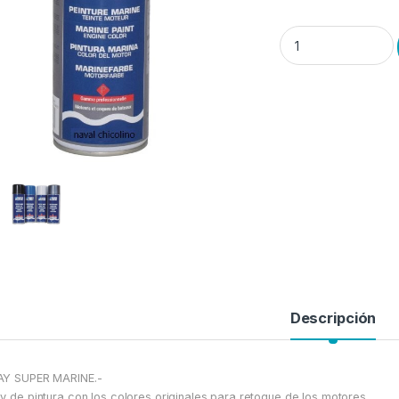
Pintura Motores y C
Descripción
AY SUPER MARINE.-
y de pintura con los colores originales para retoque de los motores.