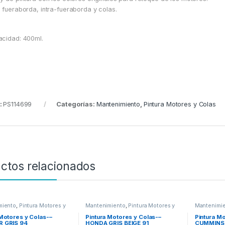
 fueraborda, intra-fueraborda y colas.
cidad: 400ml.
:
PS114699
Categorías:
Mantenimiento
,
Pintura Motores y Colas
ctos relacionados
miento
,
Pintura Motores y
Mantenimiento
,
Pintura Motores y
Mantenimi
Colas
Colas
 Motores y Colas-–
Pintura Motores y Colas-–
Pintura M
R GRIS 94
HONDA GRIS BEIGE 91
CUMMINS