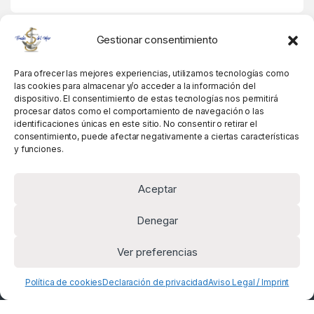
MIS DATOS
Gestionar consentimiento
Para ofrecer las mejores experiencias, utilizamos tecnologías como
las cookies para almacenar y/o acceder a la información del
dispositivo. El consentimiento de estas tecnologías nos permitirá
procesar datos como el comportamiento de navegación o las
identificaciones únicas en este sitio. No consentir o retirar el
consentimiento, puede afectar negativamente a ciertas características
y funciones.
Aceptar
Denegar
Ver preferencias
Alguna pregunta? Llámanos!
+34 981 845 358
Política de cookies
Declaración de privacidad
Aviso Legal / Imprint