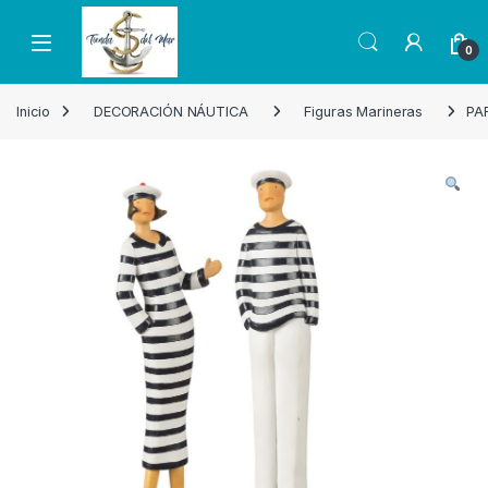
Skip to navigation
Skip to content
Open
0
Inicio
DECORACIÓN NÁUTICA
Figuras Marineras
PA