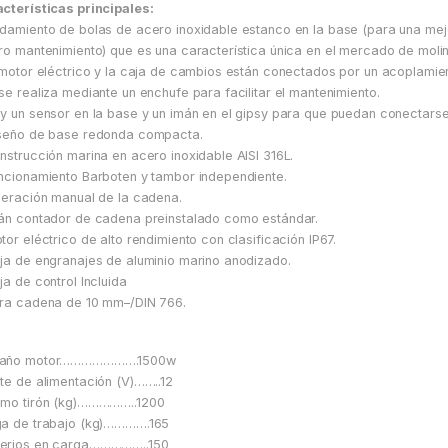
cterísticas principales:
damiento de bolas de acero inoxidable estanco en la base (para una mej
ro mantenimiento) que es una característica única en el mercado de molin
 motor eléctrico y la caja de cambios están conectados por un acoplamien
se realiza mediante un enchufe para facilitar el mantenimiento.
y un sensor en la base y un imán en el gipsy para que puedan conectars
seño de base redonda compacta.
nstrucción marina en acero inoxidable AISI 316L.
ncionamiento Barboten y tambor independiente.
beración manual de la cadena.
án contador de cadena preinstalado como estándar.
tor eléctrico de alto rendimiento con clasificación IP67.
ja de engranajes de aluminio marino anodizado.
ja de control Incluida
ra cadena de 10 mm–/DIN 766.
año motor………………….1500w
te de alimentación (V)……..12
mo tirón (kg)……………..1200
a de trabajo (kg)………….165
erios en carga……………..150