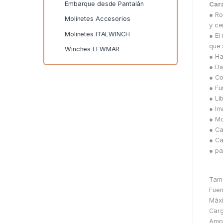
Embarque desde Pantalán
Cara
● Ro
Molinetes Accesorios
y ce
Molinetes ITALWINCH
● El
que 
Winches LEWMAR
● Ha
● Di
● Co
● Fu
● Li
● Im
● Mo
● Ca
● Ca
● pa
Tam
Fuen
Máxi
Carg
Amp