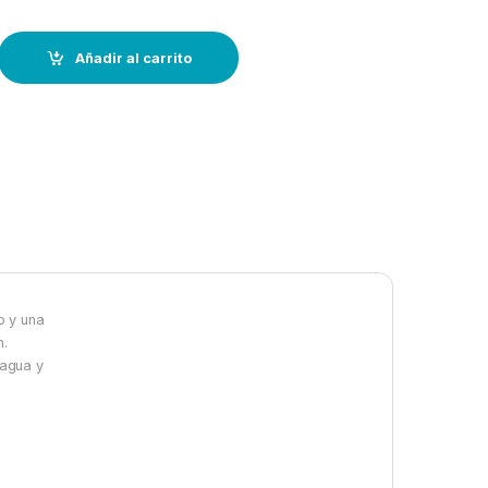
ofrans SX2-INOX –1500w–cadena 10 mm quantity
Añadir al carrito
o y una
n.
 agua y