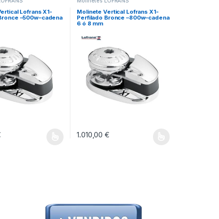
 LOFRANS
Molinetes LOFRANS
ertical Lofrans X1-
Molinete Vertical Lofrans X1-
 Bronce –500w–cadena
Perfilado Bronce –800w–cadena
6 ó 8 mm
€
1.010,00
€
ina de producto
ucto tiene múltiples variantes. Las opciones se pueden elegir en la págin
Este producto tiene múltiples variantes. Las op