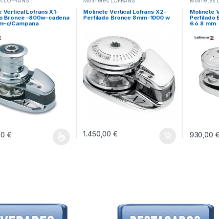
es LOFRANS
Molinetes LOFRANS
Molinetes
 Vertical Lofrans X1-
Molinete Vertical Lofrans X2-
Molinete V
do Bronce –800w–cadena
Perfilado Bronce 8mm-1000 w
Perfilado
mm–c/Campana
6 ó 8 mm
1.450,00
€
00
€
930,00
oducto tiene múltiples variantes. Las opciones se pueden elegir en la pág
Este prod