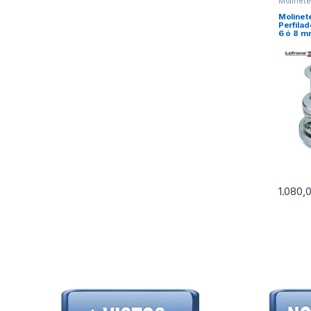
Molinet
Molinete
Perfila
6 ó 8 
1.080,
Este pr