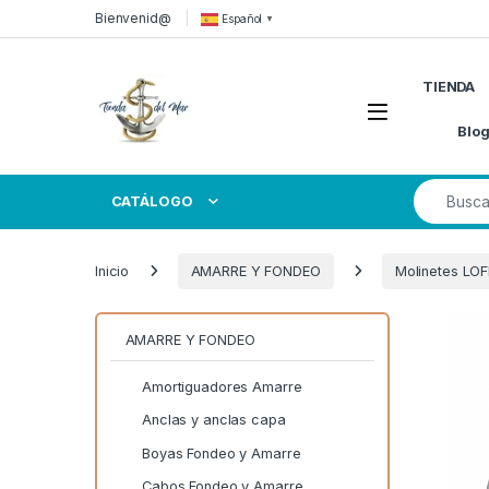
Skip to navigation
Skip to content
Bienvenid@
Español
▼
TIENDA
Open
Blo
Search for
CATÁLOGO
Inicio
AMARRE Y FONDEO
Molinetes LO
AMARRE Y FONDEO
Amortiguadores Amarre
Anclas y anclas capa
Boyas Fondeo y Amarre
Cabos Fondeo y Amarre