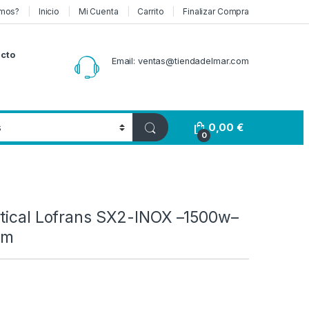
mos?
Inicio
Mi Cuenta
Carrito
Finalizar Compra
cto
Email: ventas@tiendadelmar.com
0,00
€
0
rtical Lofrans SX2-INOX –1500w–
mm