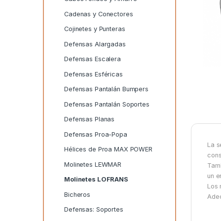
Cadenas y Conectores
Cojinetes y Punteras
Defensas Alargadas
Defensas Escalera
Defensas Esféricas
Defensas Pantalán Bumpers
Defensas Pantalán Soportes
Defensas Planas
Defensas Proa-Popa
La s
Hélices de Proa MAX POWER
cons
Molinetes LEWMAR
Tamb
un e
Molinetes LOFRANS
Los 
Bicheros
Adec
Defensas: Soportes