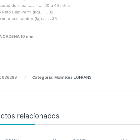
cidad de línea…………….20 a 40 m/min
 Neto Bajo Perfil (kg)……..32
o neto con tambor (kg)………35
A CADENA 10 mm
:
636289
Categoría:
Molinetes LOFRANS
ctos relacionados