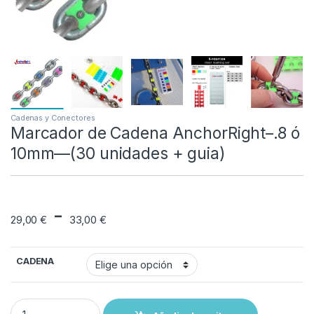
Cadenas y Conectores
Marcador de Cadena AnchorRight–.8 ó
10mm—(30 unidades + guia)
Rango de precios: 
-
29,00
€
33,00
€
CADENA
Marcador de Cadena AnchorRight--.8 ó 10mm—(30 unidades + guia