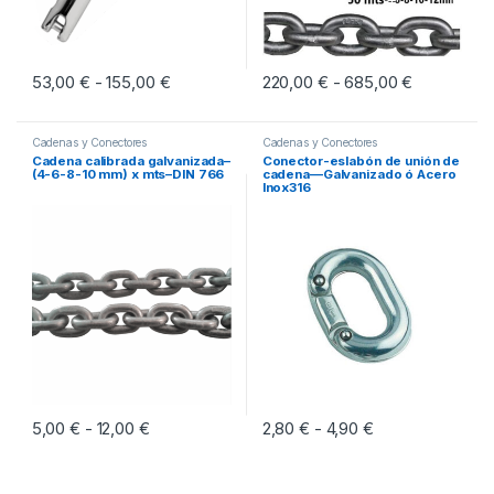
53,00
€
155,00
€
Rango de precios: desde 53,00 € hasta 155
220,00
€
685,00
€
Rango de p
-
-
Este producto tiene múltiples variantes. Las opciones se pueden eleg
Este producto tiene múltiples vari
Cadenas y Conectores
Cadenas y Conectores
Cadena calibrada galvanizada–
Conector-eslabón de unión de
(4-6-8-10 mm) x mts–DIN 766
cadena—Galvanizado ó Acero
Inox316
5,00
€
12,00
€
Rango de precios: desde 5,00 € hasta 12,00 €
2,80
€
4,90
€
Rango de precio
-
-
Este producto tiene múltiples variantes. Las opciones se pueden eleg
Este producto tiene múltiples vari