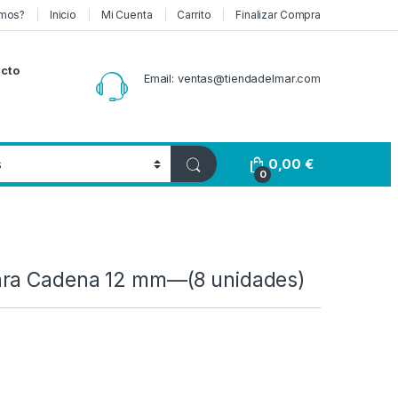
mos?
Inicio
Mi Cuenta
Carrito
Finalizar Compra
cto
Email: ventas@tiendadelmar.com
0,00
€
0
ara Cadena 12 mm—(8 unidades)