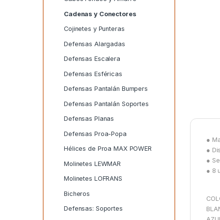
Cadenas y Conectores
Cojinetes y Punteras
Defensas Alargadas
Defensas Escalera
Defensas Esféricas
Defensas Pantalán Bumpers
Defensas Pantalán Soportes
Defensas Planas
Defensas Proa-Popa
● Ma
Hélices de Proa MAX POWER
● Di
● Se
Molinetes LEWMAR
● 8 
Molinetes LOFRANS
Bicheros
COL
Defensas: Soportes
BLA
AZU