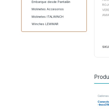
Embarque desde Pantalán
ROJ
Molinetes Accesorios
VER
AMA
Molinetes ITALWINCH
Winches LEWMAR
SKU
Produ
Cadenas
Conecto
-Inox31