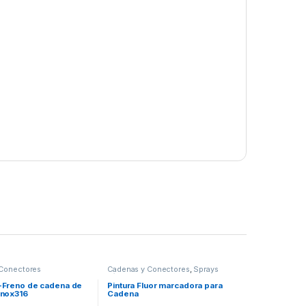
Conectores
Cadenas y Conectores
,
Sprays
Técnicos Marinos
Freno de cadena de
Pintura Fluor marcadora para
Inox316
Cadena