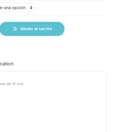
a 12 mm---(8 unidades) quantity
Añadir al carrito
ication
ena de 10 mm