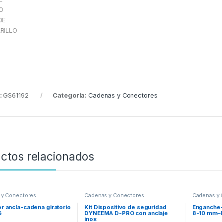
O
DE
RILLO
:
GS61192
Categoría:
Cadenas y Conectores
ctos relacionados
 y Conectores
Cadenas y Conectores
Cadenas y 
r ancla-cadena giratorio
Kit Dispositivo de seguridad
Enganche-
6
DYNEEMA D-PRO con anclaje
8-10 mm–
inox