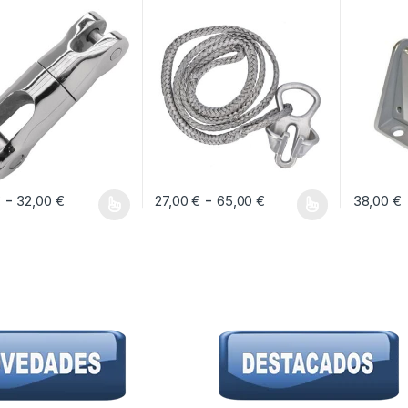
Rango de precios: desde 16,00 € hasta 32,0
Rango de precios:
-
-
€
32,00
€
27,00
€
65,00
€
38,00
€
oducto tiene múltiples variantes. Las opciones se pueden elegir en la pág
Este producto tiene múltiples variantes. Las 