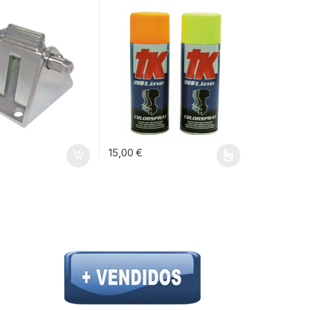
0 €
 desde 27,00 € hasta 65,00 €
15,00
€
ina de producto
opciones se pueden elegir en la página de producto
Este producto tiene múltiples variantes. Las op