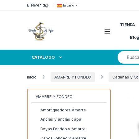
Skip to navigation
Skip to content
Bienvenid@
Español
▼
TIENDA
Open
Blo
Search for
CATÁLOGO
Inicio
AMARRE Y FONDEO
Cadenas y Co
AMARRE Y FONDEO
Amortiguadores Amarre
Anclas y anclas capa
Boyas Fondeo y Amarre
Cabos Fondeo y Amarre