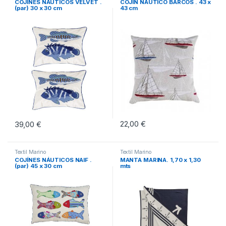
COJÍNES NÁUTICOS VELVET .
COJÍN NÁUTICO BARCOS . 43 x
(par) 30 x 30 cm
43 cm
22,00
€
39,00
€
Textil Marino
Textil Marino
COJÍNES NÁUTICOS NAIF .
MANTA MARINA. 1,70 x 1,30
(par) 45 x 30 cm
mts