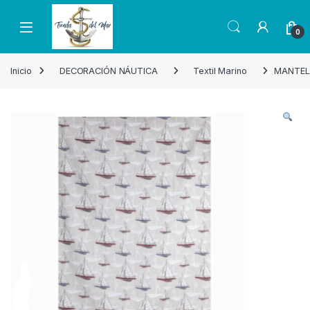
Skip to navigation
Skip to content
Open
0
Inicio
DECORACIÓN NÁUTICA
Textil Marino
MANTEL 