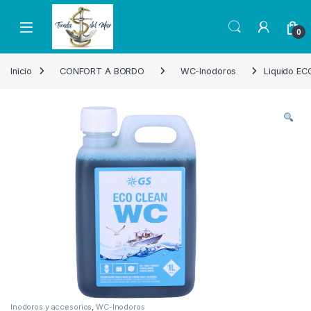
Skip to navigation
Skip to content
Open
0
Inicio
CONFORT A BORDO
WC-Inodoros
Liquido ECO
Inodoros y accesorios
,
WC-Inodoros