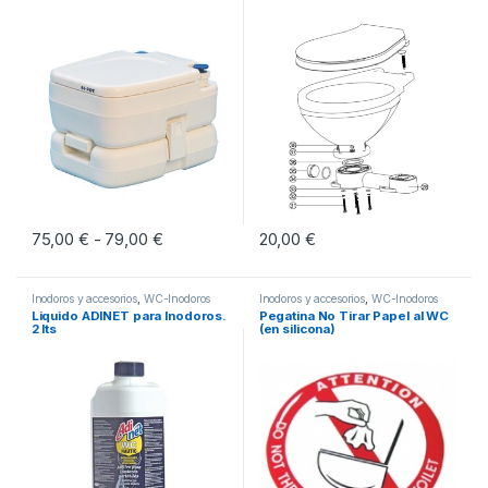
75,00
€
79,00
€
Rango de precios: desde 75,00 € hasta 79,
20,00
€
-
Este producto tiene múltiples variantes. Las opciones se pueden eleg
Inodoros y accesorios
,
WC-Inodoros
Inodoros y accesorios
,
WC-Inodoros
Liquido ADINET para Inodoros.
Pegatina No Tirar Papel al WC
2 lts
(en silicona)