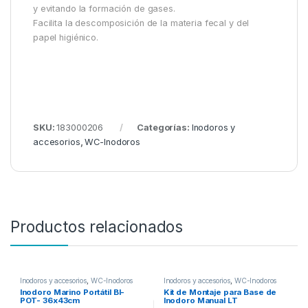
y evitando la formación de gases.
Facilita la descomposición de la materia fecal y del
papel higiénico.
SKU:
183000206
Categorías:
Inodoros y
accesorios
,
WC-Inodoros
Productos relacionados
Inodoros y accesorios
,
WC-Inodoros
Inodoros y accesorios
,
WC-Inodoros
Inodoro Marino Portátil BI-
Kit de Montaje para Base de
POT- 36x43cm
Inodoro Manual LT