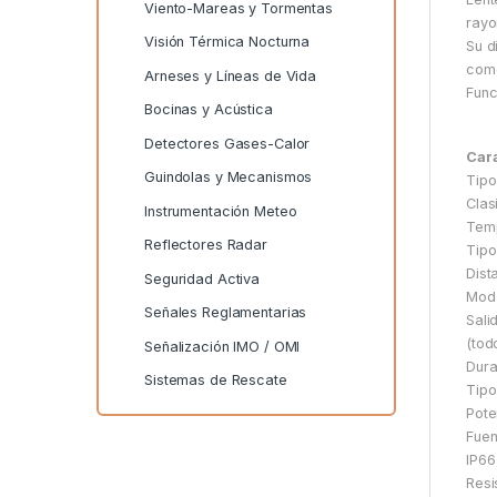
Viento-Mareas y Tormentas
rayo
Visión Térmica Nocturna
Su d
como
Arneses y Líneas de Vida
Func
Bocinas y Acústica
Detectores Gases-Calor
Cara
Guindolas y Mecanismos
Tipo
Clas
Instrumentación Meteo
Temp
Reflectores Radar
Tipo
Dist
Seguridad Activa
Modo
Señales Reglamentarias
Sali
(tod
Señalización IMO / OMI
Dura
Sistemas de Rescate
Tipo
Pote
Fuen
IP66
Resi