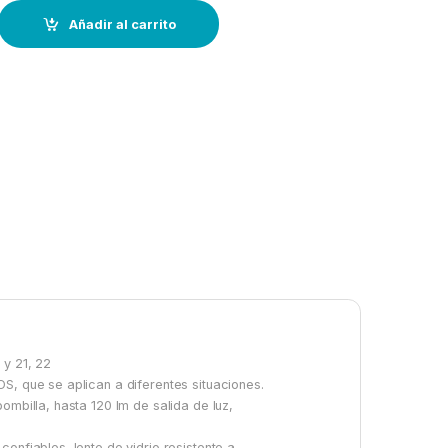
ad LED---EX-2280----ATEX quantity
Añadir al carrito
 y 21, 22
S, que se aplican a diferentes situaciones.
ombilla, hasta 120 lm de salida de luz,
onfiables, lente de vidrio resistente a