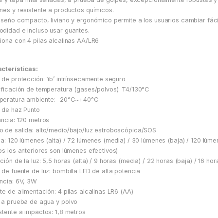
nes y resistente a productos químicos.
iseño compacto, liviano y ergonómico permite a los usuarios cambiar fác
didad e incluso usar guantes.
iona con 4 pilas alcalinas AA/LR6
cterísticas:
 de protección: ‘ib’ intrínsecamente seguro
ificación de temperatura (gases/polvos): T4/130°C
eratura ambiente: -20°C~+40°C
 de haz Punto
ancia: 120 metros
 de salida: alto/medio/bajo/luz estroboscópica/SOS
da: 120 lúmenes (alta) / 72 lúmenes (media) / 30 lúmenes (baja) / 120 lúm
os los anteriores son lúmenes efectivos)
ción de la luz: 5,5 horas (alta) / 9 horas (media) / 22 horas (baja) / 16 ho
 de fuente de luz: bombilla LED de alta potencia
ncia: 6V, 3W
te de alimentación: 4 pilas alcalinas LR6 (AA)
 a prueba de agua y polvo
stente a impactos: 1,8 metros