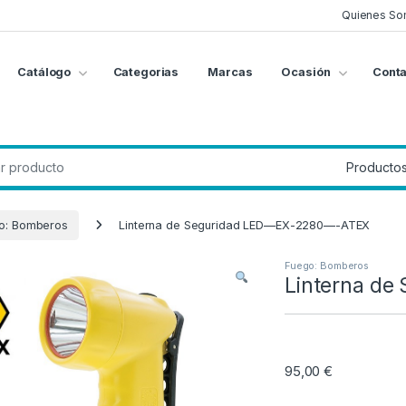
Quienes So
Catálogo
Categorias
Marcas
Ocasión
Conta
g
:
o: Bomberos
Linterna de Seguridad LED—EX-2280—-ATEX
Fuego: Bomberos
Linterna d
95,00
€