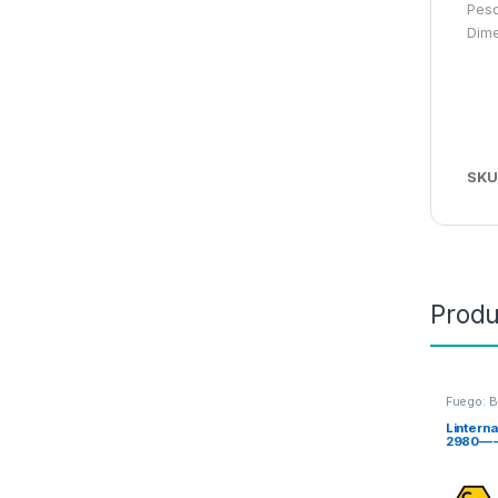
Peso
Dim
SKU
Produ
Fuego: 
Lintern
2980—-