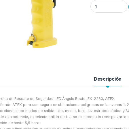
Linterna de Segurid
Descripción
rcha de Rescate de Seguridad LED Ángulo Recto, EX-2280, ATEX
ificado ATEX para uso seguro en ubicaciones peligrosas en las zonas 1, 2
orciona cinco modos de salida: alto, medio, bajo, luz estroboscópica y SO
de alta potencia, excelente salida de luz, no es necesario reemplazar la b
ción de hasta 5,5 horas
e y tapa final selladas, a prueba de golpes, excepcionalmente robustas y c