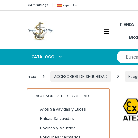
Skip to navigation
Skip to content
Bienvenid@
Español
▼
TIENDA
Open
Blo
Search for
CATÁLOGO
Inicio
ACCESORIOS DE SEGURIDAD
Fueg
ACCESORIOS DE SEGURIDAD
Aros Salvavidas y Luces
Balsas Salvavidas
Bocinas y Acústica
Botiquines y Armarios