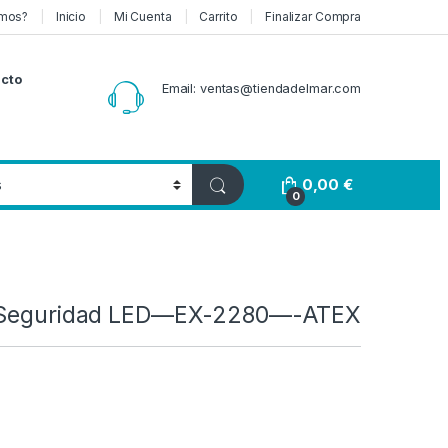
mos?
Inicio
Mi Cuenta
Carrito
Finalizar Compra
cto
Email: ventas@tiendadelmar.com
0,00
€
0
e Seguridad LED—EX-2280—-ATEX