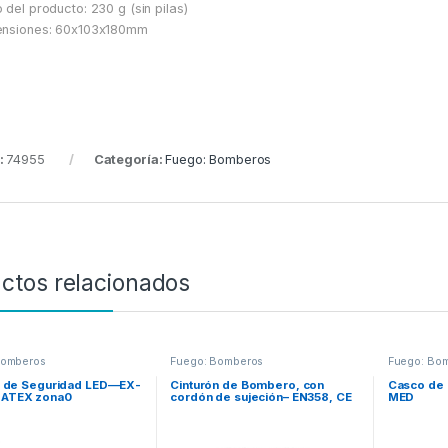
 del producto: 230 g (sin pilas)
ensiones: 60x103x180mm
:
74955
Categoría:
Fuego: Bomberos
ctos relacionados
Bomberos
Fuego: Bomberos
Fuego: Bo
a de Seguridad LED—EX-
Cinturón de Bombero, con
Casco de
ATEX zona0
cordón de sujeción– EN358, CE
MED