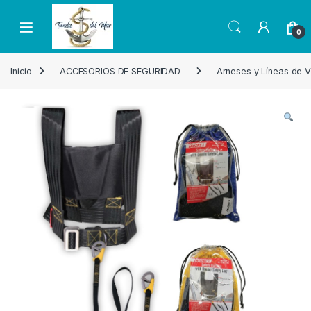
Skip to navigation
Skip to content
Open
0
Inicio
ACCESORIOS DE SEGURIDAD
Arneses y Líneas de V