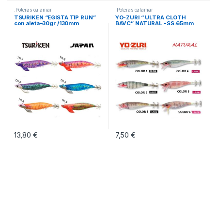
.Poteras calamar
.Poteras calamar
TSURIKEN “EGISTA TIP RUN”
YO-ZURI “ ULTRA CLOTH
con aleta–30gr /130mm
BAVC” NATURAL -SS:65mm
13,80
€
7,50
€
Este producto tiene múltiples variantes. Las opciones se pueden eleg
Este producto tiene múltiples vari