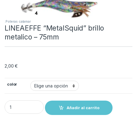
.Poteras calamar
LINEAEFFE “MetalSquid” brillo
metalico – 75mm
2,00
€
color
LINEAEFFE “MetalSquid” brillo metalico - 75mm quantity
Añadir al carrito