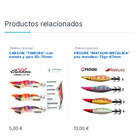
Productos relacionados
.Poteras calamar
.Poteras calamar
CARSON “TAMURA”–con
PROGRE “MATSURI METALIKA”
sonido y ojos 3D–75mm
pez metálico–75gr–67mm
5,00
€
13,00
€
Este producto tiene múltiples variantes. Las opciones se pueden eleg
Este producto tiene múltiples vari