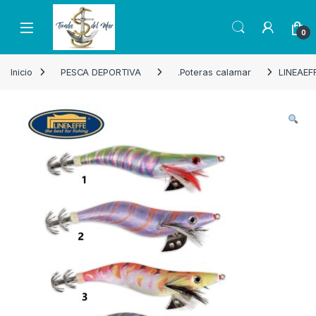
Skip to navigation
Skip to content
Open
0
Inicio
PESCA DEPORTIVA
.Poteras calamar
LINEAEFF