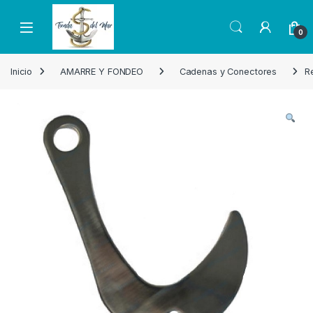
Skip to navigation
Skip to content
Open
0
Inicio
AMARRE Y FONDEO
Cadenas y Conectores
R