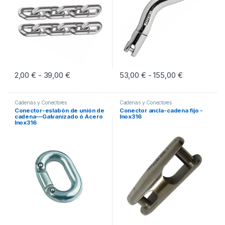
2,00
€
39,00
€
Rango de precios: desde 2,00 € hasta 39,00 
53,00
€
155,00
€
Rango de pr
-
-
Este producto tiene múltiples variantes. Las opciones se pueden eleg
Este producto tiene múltiples vari
Cadenas y Conectores
Cadenas y Conectores
Conector-eslabón de unión de
Conector ancla-cadena fijo -
cadena—Galvanizado ó Acero
Inox316
Inox316