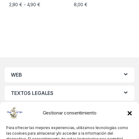
2,80
€
4,90
€
Rango de precios: desde 2,80 € hasta 4,90 €
8,00
€
-
Este producto tiene múltiples variantes. Las opciones se pueden eleg
WEB
TEXTOS LEGALES
MIS DATOS
Gestionar consentimiento
Para ofrecer las mejores experiencias, utilizamos tecnologías como
las cookies para almacenar y/o acceder a la información del
dispositivo. El consentimiento de estas tecnologías nos permitirá