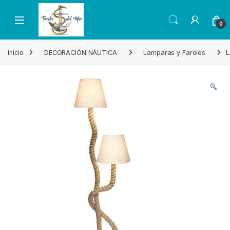
Skip to navigation
Skip to content
Open
0
Inicio
DECORACIÓN NÁUTICA
Lamparas y Faroles
L